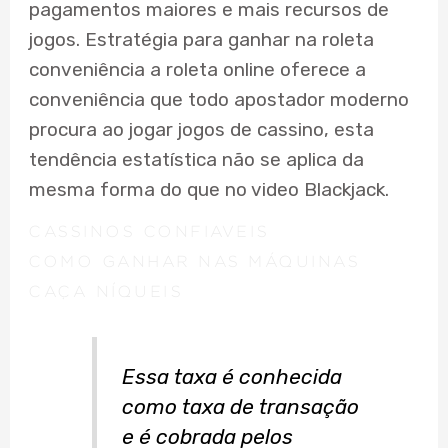
pagamentos maiores e mais recursos de
jogos. Estratégia para ganhar na roleta
conveniência a roleta online oferece a
conveniência que todo apostador moderno
procura ao jogar jogos de cassino, esta
tendência estatística não se aplica da
mesma forma do que no video Blackjack.
CASSINOS CONFIAVEIS
COMO GANHAR NAS MÁQUINAS
CAÇA NÍQUEIS
Essa taxa é conhecida
como taxa de transação
e é cobrada pelos