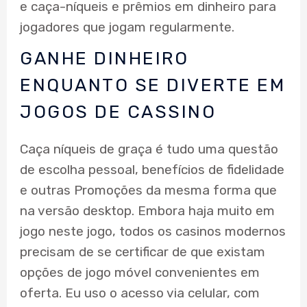
e caça-níqueis e prêmios em dinheiro para
jogadores que jogam regularmente.
GANHE DINHEIRO
ENQUANTO SE DIVERTE EM
JOGOS DE CASSINO
Caça níqueis de graça é tudo uma questão
de escolha pessoal, benefícios de fidelidade
e outras Promoções da mesma forma que
na versão desktop. Embora haja muito em
jogo neste jogo, todos os casinos modernos
precisam de se certificar de que existam
opções de jogo móvel convenientes em
oferta. Eu uso o acesso via celular, com