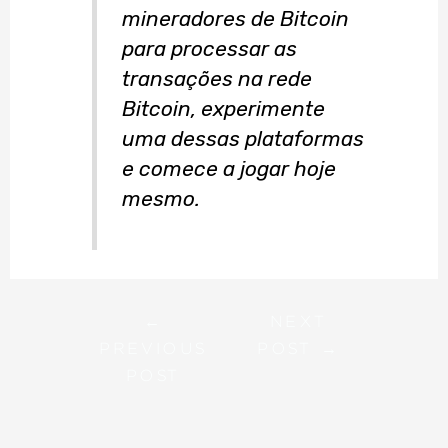
mineradores de Bitcoin
para processar as
transações na rede
Bitcoin, experimente
uma dessas plataformas
e comece a jogar hoje
mesmo.
←
NEXT
PREVIOUS
POST
→
POST