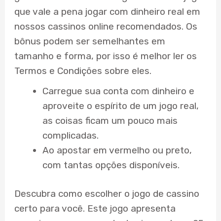
que vale a pena jogar com dinheiro real em
nossos cassinos online recomendados. Os
bônus podem ser semelhantes em
tamanho e forma, por isso é melhor ler os
Termos e Condições sobre eles.
Carregue sua conta com dinheiro e
aproveite o espírito de um jogo real,
as coisas ficam um pouco mais
complicadas.
Ao apostar em vermelho ou preto,
com tantas opções disponíveis.
Descubra como escolher o jogo de cassino
certo para você.
Este jogo apresenta