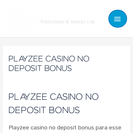
PLAYZEE CASINO NO
DEPOSIT BONUS
By
PLAYZEE CASINO NO
DEPOSIT BONUS
Playzee casino no deposit bonus para esse