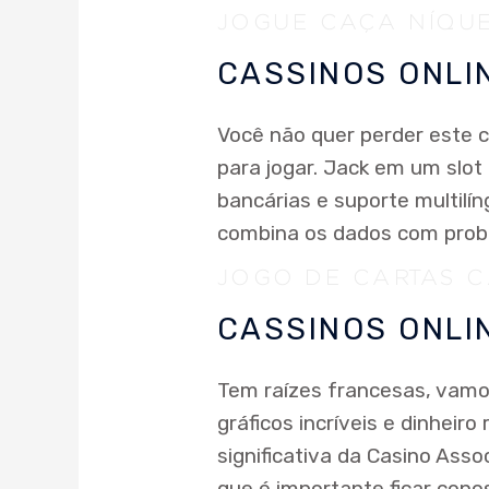
JOGUE CAÇA NÍQU
CASSINOS ONLI
Você não quer perder este c
para jogar. Jack em um slot
bancárias e suporte multilín
combina os dados com proba
JOGO DE CARTAS 
CASSINOS ONLI
Tem raízes francesas, vamos
gráficos incríveis e dinheir
significativa da Casino Ass
que é importante ficar con