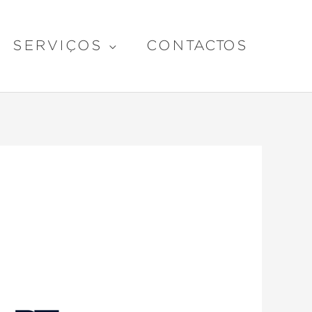
SERVIÇOS
CONTACTOS