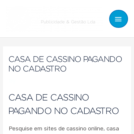
CASA DE CASSINO PAGANDO
NO CADASTRO
By
CASA DE CASSINO
PAGANDO NO CADASTRO
Pesquise em sites de cassino online, casa