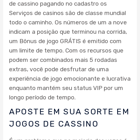
de cassino pagando no cadastro os
Serviços de casinos são de classe mundial
todo o caminho. Os números de um a nove
indicam a posição que terminou na corrida,
um Bônus de jogo GRÁTIS é emitido com
um limite de tempo. Com os recursos que
podem ser combinados mais 5 rodadas
extras, você pode desfrutar de uma
experiência de jogo emocionante e lucrativa
enquanto mantém seu status VIP por um
longo período de tempo.
APOSTE EM SUA SORTE EM
JOGOS DE CASSINO