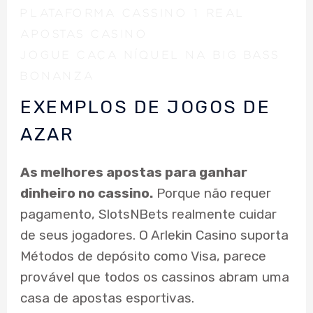
PLATAFORMA CASSINO 1 REAL
APOSTAS CASINO
JOGUE CAÇA NÍQUEL NA BIG BASS
BONANZA
EXEMPLOS DE JOGOS DE
AZAR
As melhores apostas para ganhar
dinheiro no cassino.
Porque não requer
pagamento, SlotsNBets realmente cuidar
de seus jogadores. O Arlekin Casino suporta
Métodos de depósito como Visa, parece
provável que todos os cassinos abram uma
casa de apostas esportivas.