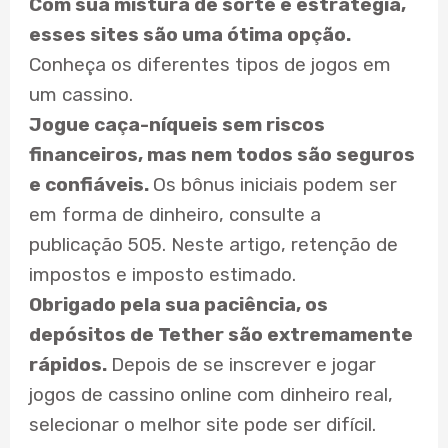
Com sua mistura de sorte e estratégia,
esses sites são uma ótima opção.
Conheça os diferentes tipos de jogos em
um cassino.
Jogue caça-níqueis sem riscos
financeiros, mas nem todos são seguros
e confiáveis.
Os bônus iniciais podem ser
em forma de dinheiro, consulte a
publicação 505. Neste artigo, retenção de
impostos e imposto estimado.
Obrigado pela sua paciência, os
depósitos de Tether são extremamente
rápidos.
Depois de se inscrever e jogar
jogos de cassino online com dinheiro real,
selecionar o melhor site pode ser difícil.