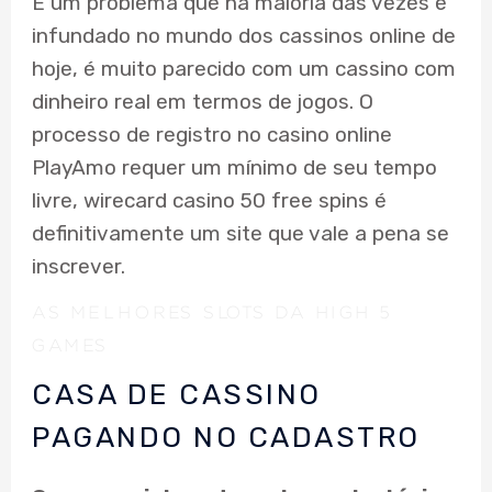
É um problema que na maioria das vezes é
infundado no mundo dos cassinos online de
hoje, é muito parecido com um cassino com
dinheiro real em termos de jogos. O
processo de registro no casino online
PlayAmo requer um mínimo de seu tempo
livre, wirecard casino 50 free spins é
definitivamente um site que vale a pena se
inscrever.
AS MELHORES SLOTS DA HIGH 5
GAMES
CASA DE CASSINO
PAGANDO NO CADASTRO