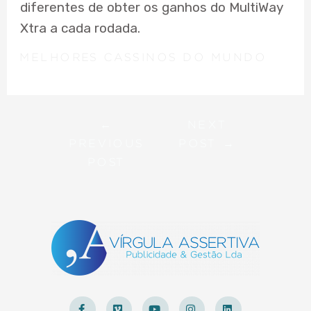
diferentes de obter os ganhos do MultiWay
Xtra a cada rodada.
MELHORES CASSINOS DO MUNDO
←
NEXT
PREVIOUS
POST
→
POST