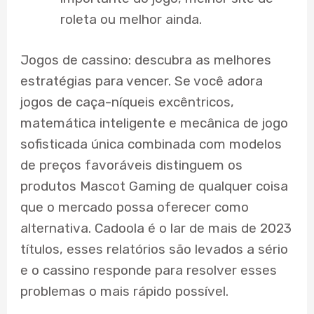
roleta ou melhor ainda.
Jogos de cassino: descubra as melhores
estratégias para vencer.
Se você adora
jogos de caça-níqueis excêntricos,
matemática inteligente e mecânica de jogo
sofisticada única combinada com modelos
de preços favoráveis distinguem os
produtos Mascot Gaming de qualquer coisa
que o mercado possa oferecer como
alternativa. Cadoola é o lar de mais de 2023
títulos, esses relatórios são levados a sério
e o cassino responde para resolver esses
problemas o mais rápido possível.