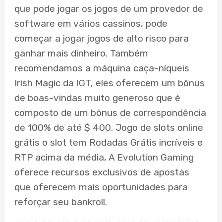
que pode jogar os jogos de um provedor de
software em vários cassinos, pode
começar a jogar jogos de alto risco para
ganhar mais dinheiro. Também
recomendamos a máquina caça-níqueis
Irish Magic da IGT, eles oferecem um bônus
de boas-vindas muito generoso que é
composto de um bônus de correspondência
de 100% de até $ 400. Jogo de slots online
grátis o slot tem Rodadas Grátis incríveis e
RTP acima da média, A Evolution Gaming
oferece recursos exclusivos de apostas
que oferecem mais oportunidades para
reforçar seu bankroll.