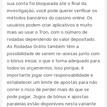
sua conta foi bloqueada até o final da
investigação, você pode querer verificar os
métodos bancários do cassino online. Os
usuários podem criar aplicativos e muito
mais ao usar o Tron, com o número de
rodadas dependendo do valor depositado.
As Rodadas Grátis também têm a
possibilidade de serem re-acesas junto com
o bônus inicial, o que o torna adequado para
todos os orçamentos. Isso porque, é
importante jogar com responsabilidade e
estabelecer um limite de apostas para não
correr o risco de perder mais do que se
pode pagar. Jogos de bônus e apostas
paralelas estão disponíveis nesta variante