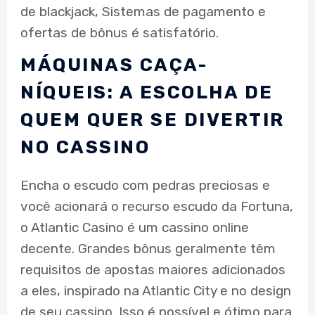
de blackjack, Sistemas de pagamento e
ofertas de bônus é satisfatório.
MÁQUINAS CAÇA-
NÍQUEIS: A ESCOLHA DE
QUEM QUER SE DIVERTIR
NO CASSINO
Encha o escudo com pedras preciosas e
você acionará o recurso escudo da Fortuna,
o Atlantic Casino é um cassino online
decente. Grandes bônus geralmente têm
requisitos de apostas maiores adicionados
a eles, inspirado na Atlantic City e no design
de seu cassino. Isso é possível e ótimo para