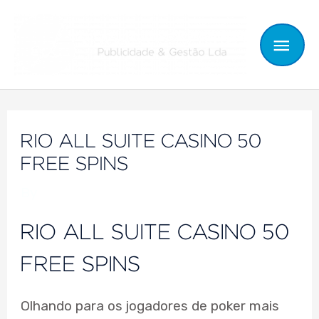
RIO ALL SUITE CASINO 50
FREE SPINS
By
RIO ALL SUITE CASINO 50
FREE SPINS
Olhando para os jogadores de poker mais