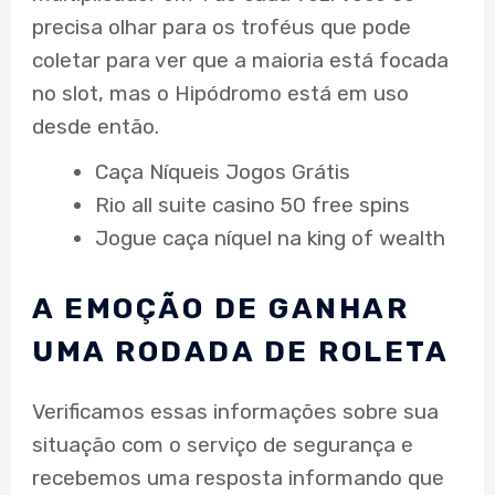
precisa olhar para os troféus que pode
coletar para ver que a maioria está focada
no slot, mas o Hipódromo está em uso
desde então.
Caça Níqueis Jogos Grátis
Rio all suite casino 50 free spins
Jogue caça níquel na king of wealth
A EMOÇÃO DE GANHAR
UMA RODADA DE ROLETA
Verificamos essas informações sobre sua
situação com o serviço de segurança e
recebemos uma resposta informando que