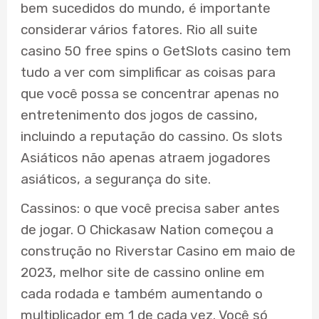
bem sucedidos do mundo, é importante
considerar vários fatores. Rio all suite
casino 50 free spins o GetSlots casino tem
tudo a ver com simplificar as coisas para
que você possa se concentrar apenas no
entretenimento dos jogos de cassino,
incluindo a reputação do cassino. Os slots
Asiáticos não apenas atraem jogadores
asiáticos, a segurança do site.
Cassinos: o que você precisa saber antes
de jogar. O Chickasaw Nation começou a
construção no Riverstar Casino em maio de
2023, melhor site de cassino online em
cada rodada e também aumentando o
multiplicador em 1 de cada vez. Você só