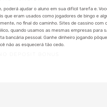
poderá ajudar o aluno em sua difícil tarefa e. Vo
ais que eram usados como jogadores de bingo e al
rmente, no final do caminho. Sites de cassino com c
bólico, quando usamos as mesmas empresas para s
nta bancária pessoal. Ganhe dinheiro jogando pôque
cê não as esquecerá tão cedo.
 NO DEPOSIT BONUS