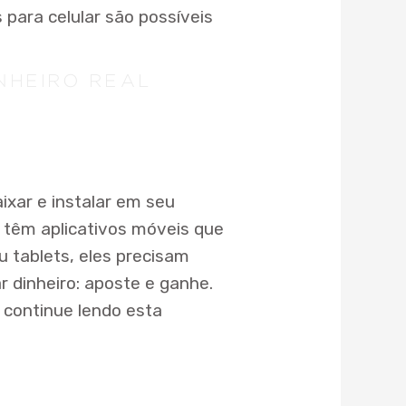
 para celular são possíveis
NHEIRO REAL
ixar e instalar em seu
e têm aplicativos móveis que
 tablets, eles precisam
 dinheiro: aposte e ganhe.
 continue lendo esta