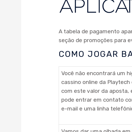
APLICA
A tabela de pagamento apare
seção de promoções para ev
COMO JOGAR BA
Você não encontrará um hi
cassino online da Playtech 
com este valor da aposta
pode entrar em contato co
e-mail e uma linha telefôni
Vamos dar uma olhada em 