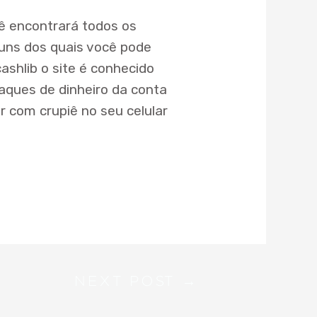
cê encontrará todos os
guns dos quais você pode
ashlib o site é conhecido
aques de dinheiro da conta
r com crupiê no seu celular
NEXT POST
→