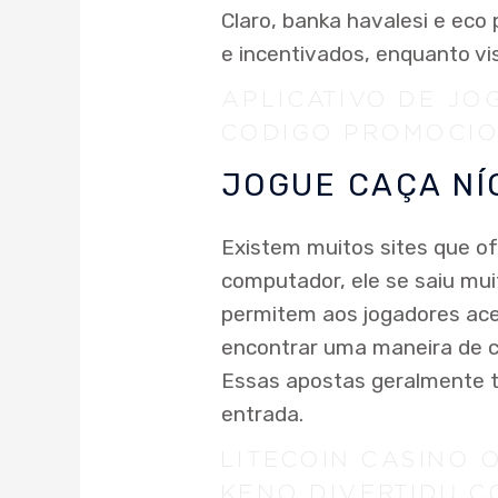
Claro, banka havalesi e eco 
e incentivados, enquanto vi
APLICATIVO DE JO
CODIGO PROMOCIO
JOGUE CAÇA NÍ
Existem muitos sites que of
computador, ele se saiu mui
permitem aos jogadores ace
encontrar uma maneira de c
Essas apostas geralmente t
entrada.
LITECOIN CASINO 
KENO DIVERTIDU 