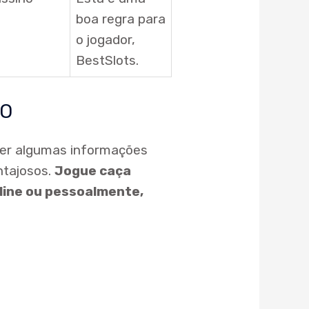
boa regra para
o jogador,
BestSlots.
NO
ecer algumas informações
ntajosos.
Jogue caça
ine ou pessoalmente,