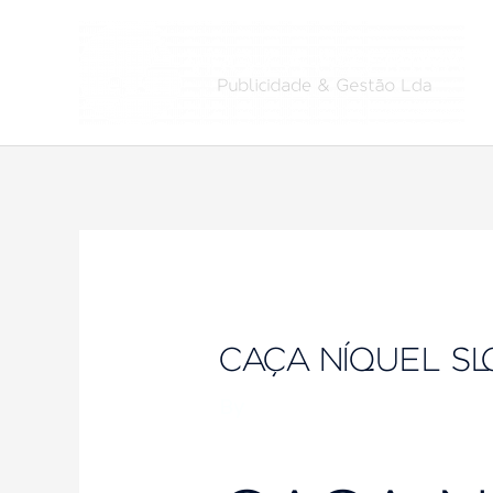
CAÇA NÍQUEL SL
By