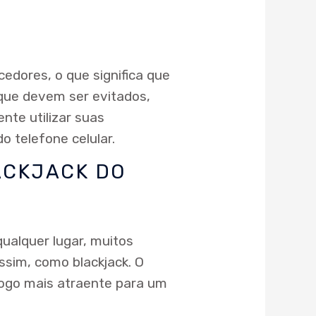
edores, o que significa que
 que devem ser evitados,
ente utilizar suas
o telefone celular.
ACKJACK DO
ualquer lugar, muitos
sim, como blackjack. O
jogo mais atraente para um