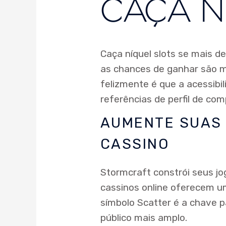
CAÇA N
Caça níquel slots se mais d
as chances de ganhar são mu
felizmente é que a acessibil
referências de perfil de com
AUMENTE SUAS 
CASSINO
Stormcraft constrói seus jo
cassinos online oferecem u
símbolo Scatter é a chave p
público mais amplo.