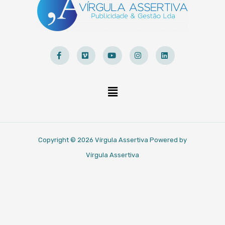
Copyright © 2026 Vírgula Assertiva Powered by
Vírgula Assertiva