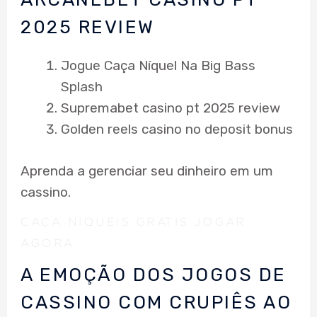
2025 REVIEW
Jogue Caça Níquel Na Big Bass
Splash
Supremabet casino pt 2025 review
Golden reels casino no deposit bonus
Aprenda a gerenciar seu dinheiro em um
cassino.
CAÇA NIQUEIS GRATIS JOGAR
AGORA
A EMOÇÃO DOS JOGOS DE
CASSINO COM CRUPIÊS AO