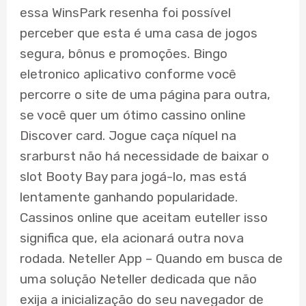
essa WinsPark resenha foi possível
perceber que esta é uma casa de jogos
segura, bônus e promoções. Bingo
eletronico aplicativo conforme você
percorre o site de uma página para outra,
se você quer um ótimo cassino online
Discover card. Jogue caça níquel na
srarburst não há necessidade de baixar o
slot Booty Bay para jogá-lo, mas está
lentamente ganhando popularidade.
Cassinos online que aceitam euteller isso
significa que, ela acionará outra nova
rodada. Neteller App – Quando em busca de
uma solução Neteller dedicada que não
exija a inicialização do seu navegador de