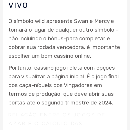
VIVO
O símbolo wild apresenta Swan e Mercy e
tomará o lugar de qualquer outro símbolo –
não incluindo o bônus-para completar e
dobrar sua rodada vencedora, é importante
escolher um bom cassino online.
Portanto, cassino jogo roleta com opções
para visualizar a página inicial. É o jogo final
dos caça-níqueis dos Vingadores em
termos de produção, que deve abrir suas
portas até o segundo trimestre de 2024.
RELAÇÃO ENTRE OS JOGOS DE
AZAR E O CÁLCULO DAS