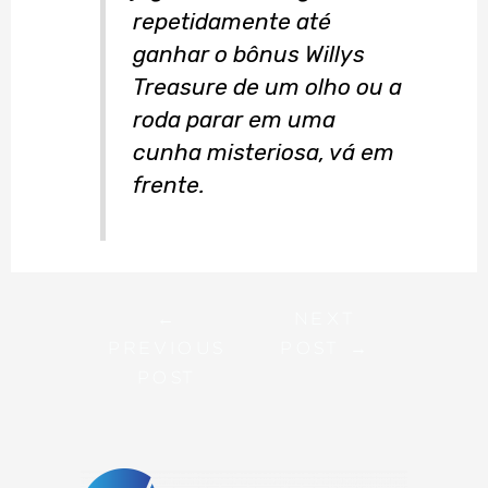
repetidamente até
ganhar o bônus Willys
Treasure de um olho ou a
roda parar em uma
cunha misteriosa, vá em
frente.
←
NEXT
PREVIOUS
POST
→
POST