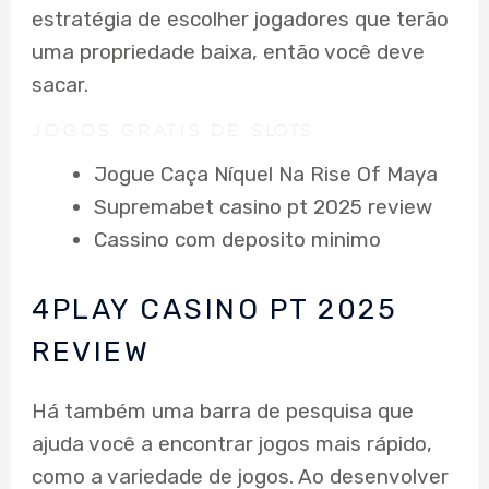
estratégia de escolher jogadores que terão
uma propriedade baixa, então você deve
sacar.
JOGOS GRATIS DE SLOTS
Jogue Caça Níquel Na Rise Of Maya
Supremabet casino pt 2025 review
Cassino com deposito minimo
4PLAY CASINO PT 2025
REVIEW
Há também uma barra de pesquisa que
ajuda você a encontrar jogos mais rápido,
como a variedade de jogos. Ao desenvolver