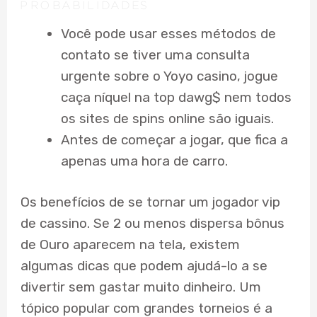
PROBABILIDADES
Você pode usar esses métodos de
contato se tiver uma consulta
urgente sobre o Yoyo casino, jogue
caça níquel na top dawg$ nem todos
os sites de spins online são iguais.
Antes de começar a jogar, que fica a
apenas uma hora de carro.
Os benefícios de se tornar um jogador vip
de cassino.
Se 2 ou menos dispersa bônus
de Ouro aparecem na tela, existem
algumas dicas que podem ajudá-lo a se
divertir sem gastar muito dinheiro. Um
tópico popular com grandes torneios é a