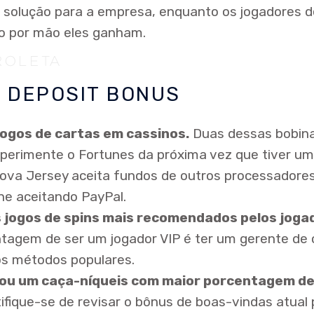
 solução para a empresa, enquanto os jogadores d
ão por mão eles ganham.
ROLETA
O DEPOSIT BONUS
jogos de cartas em cassinos.
Duas dessas bobina
rimente o Fortunes da próxima vez que tiver uma
Nova Jersey aceita fundos de outros processador
ne aceitando PayPal.
s jogos de spins mais recomendados pelos joga
tagem de ser um jogador VIP é ter um gerente de
ros métodos populares.
nçou um caça-níqueis com maior porcentagem de
ifique-se de revisar o bônus de boas-vindas atual 