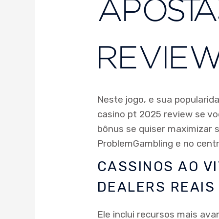
APOSTA
REVIE
Neste jogo, e sua popularid
casino pt 2025 review se vo
bônus se quiser maximizar s
ProblemGambling e no centro
CASSINOS AO V
DEALERS REAIS
Ele inclui recursos mais av