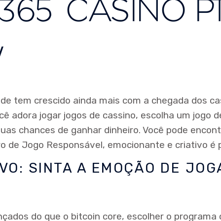
365 CASINO P
W
ade tem crescido ainda mais com a chegada dos ca
cê adora jogar jogos de cassino, escolha um jogo d
uas chances de ganhar dinheiro. Você pode encont
 de Jogo Responsável, emocionante e criativo é p
IVO: SINTA A EMOÇÃO DE JO
ançados do que o bitcoin core, escolher o programa