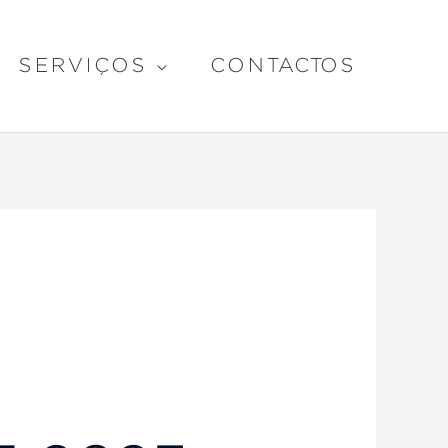
SERVIÇOS
CONTACTOS