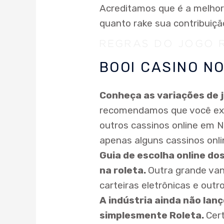
Acreditamos que é a melhor
quanto rake sua contribuiç
REGRAS DO JOGO 
BOOI CASINO N
Conheça as variações de 
recomendamos que você expe
outros cassinos online em 
apenas alguns cassinos onli
Guia de escolha online do
na roleta.
Outra grande van
carteiras eletrônicas e out
A indústria ainda não la
simplesmente Roleta.
Cert