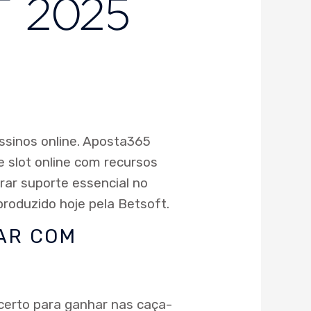
T 2025
ssinos online. Aposta365
e slot online com recursos
rar suporte essencial no
roduzido hoje pela Betsoft.
GAR COM
 certo para ganhar nas caça-