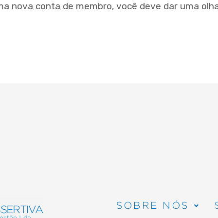
uma nova conta de membro, você deve dar uma olh
SOBRE NÓS