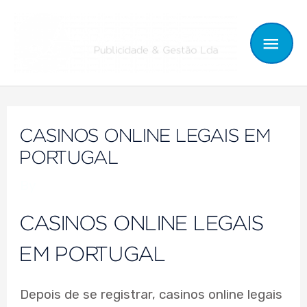
CASINOS ONLINE LEGAIS EM
PORTUGAL
By
CASINOS ONLINE LEGAIS
EM PORTUGAL
Depois de se registrar, casinos online legais