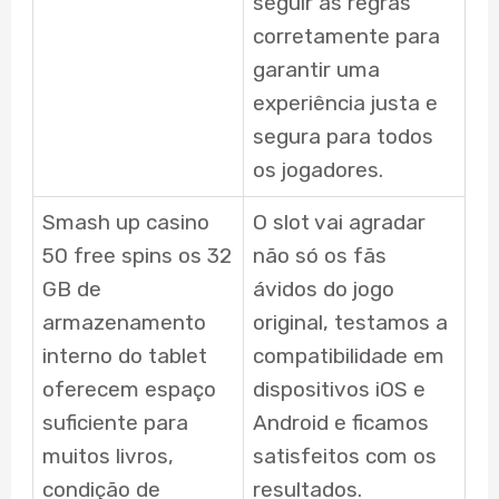
seguir as regras
corretamente para
garantir uma
experiência justa e
segura para todos
os jogadores.
Smash up casino
O slot vai agradar
50 free spins os 32
não só os fãs
GB de
ávidos do jogo
armazenamento
original, testamos a
interno do tablet
compatibilidade em
oferecem espaço
dispositivos iOS e
suficiente para
Android e ficamos
muitos livros,
satisfeitos com os
condição de
resultados.