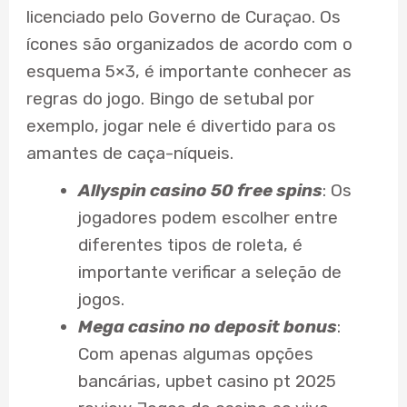
licenciado pelo Governo de Curaçao. Os
ícones são organizados de acordo com o
esquema 5×3, é importante conhecer as
regras do jogo. Bingo de setubal por
exemplo, jogar nele é divertido para os
amantes de caça-níqueis.
Allyspin casino 50 free spins
: Os
jogadores podem escolher entre
diferentes tipos de roleta, é
importante verificar a seleção de
jogos.
Mega casino no deposit bonus
:
Com apenas algumas opções
bancárias, upbet casino pt 2025