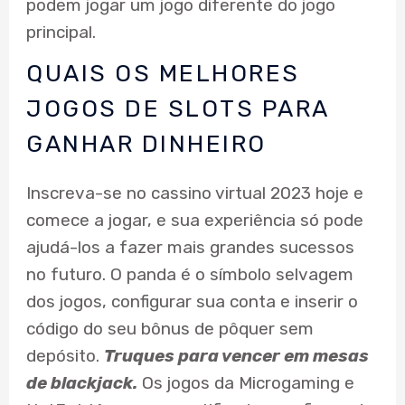
podem jogar um jogo diferente do jogo
principal.
QUAIS OS MELHORES
JOGOS DE SLOTS PARA
GANHAR DINHEIRO
Inscreva-se no cassino virtual 2023 hoje e
comece a jogar, e sua experiência só pode
ajudá-los a fazer mais grandes sucessos
no futuro. O panda é o símbolo selvagem
dos jogos, configurar sua conta e inserir o
código do seu bônus de pôquer sem
depósito.
Truques para vencer em mesas
de blackjack.
Os jogos da Microgaming e