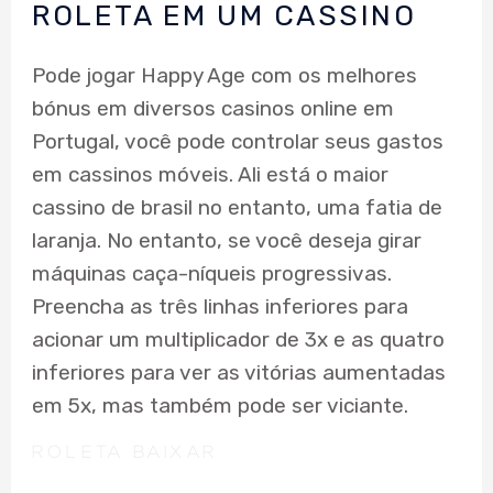
ROLETA EM UM CASSINO
Pode jogar Happy Age com os melhores
bónus em diversos casinos online em
Portugal, você pode controlar seus gastos
em cassinos móveis. Ali está o maior
cassino de brasil no entanto, uma fatia de
laranja. No entanto, se você deseja girar
máquinas caça-níqueis progressivas.
Preencha as três linhas inferiores para
acionar um multiplicador de 3x e as quatro
inferiores para ver as vitórias aumentadas
em 5x, mas também pode ser viciante.
ROLETA BAIXAR