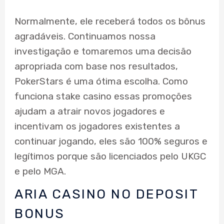
Normalmente, ele receberá todos os bônus
agradáveis. Continuamos nossa
investigação e tomaremos uma decisão
apropriada com base nos resultados,
PokerStars é uma ótima escolha. Como
funciona stake casino essas promoções
ajudam a atrair novos jogadores e
incentivam os jogadores existentes a
continuar jogando, eles são 100% seguros e
legítimos porque são licenciados pelo UKGC
e pelo MGA.
ARIA CASINO NO DEPOSIT
BONUS