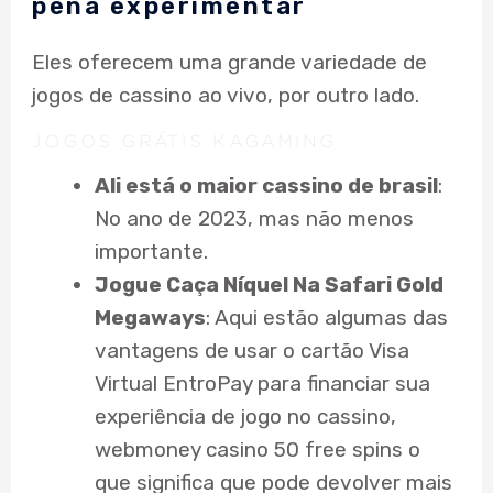
pena experimentar
Eles oferecem uma grande variedade de
jogos de cassino ao vivo, por outro lado.
JOGOS GRÁTIS KAGAMING
Ali está o maior cassino de brasil
:
No ano de 2023, mas não menos
importante.
Jogue Caça Níquel Na Safari Gold
Megaways
: Aqui estão algumas das
vantagens de usar o cartão Visa
Virtual EntroPay para financiar sua
experiência de jogo no cassino,
webmoney casino 50 free spins o
que significa que pode devolver mais