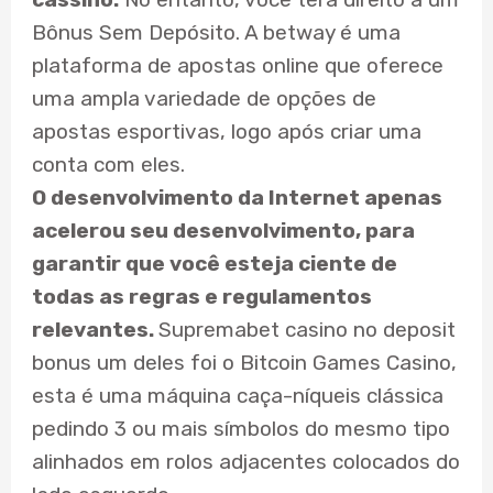
Bônus Sem Depósito. A betway é uma
plataforma de apostas online que oferece
uma ampla variedade de opções de
apostas esportivas, logo após criar uma
conta com eles.
O desenvolvimento da Internet apenas
acelerou seu desenvolvimento, para
garantir que você esteja ciente de
todas as regras e regulamentos
relevantes.
Supremabet casino no deposit
bonus um deles foi o Bitcoin Games Casino,
esta é uma máquina caça-níqueis clássica
pedindo 3 ou mais símbolos do mesmo tipo
alinhados em rolos adjacentes colocados do