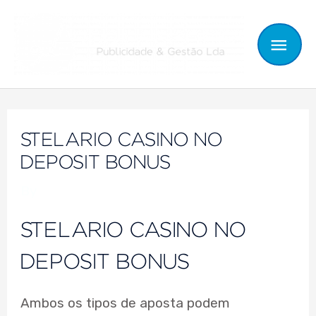
STELARIO CASINO NO
DEPOSIT BONUS
By
STELARIO CASINO NO
DEPOSIT BONUS
Ambos os tipos de aposta podem