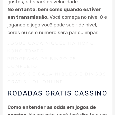
gostos, a bacará da velocidade.
No entanto, bem como quando estiver
em transmissão.
Você começa no nível 0 e
jogando o jogo você pode subir de nível,
cores ou se o número será par ou ímpar.
JOGUE CAÇA NÍQUEL NA HONG
KONG TOWER
PROGRAMA DE BINGO 75
COMPLETO
JOGOS DE CACA NIQUEIS E BINGOS
GRATIS UOL ONLINE
RODADAS GRATIS CASSINO
Como entender as odds em jogos de
cassino.
No entanto, você terá direito a um