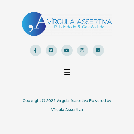
Copyright © 2026 Vírgula Assertiva Powered by
Vírgula Assertiva