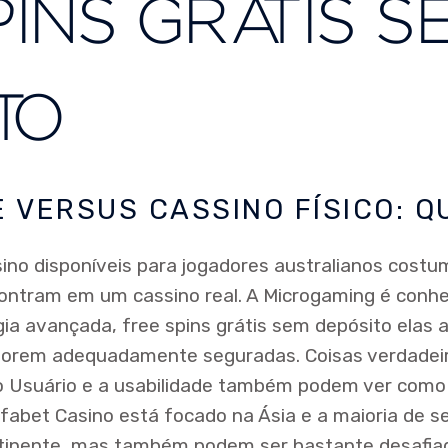
PINS GRÁTIS S
TO
E VERSUS CASSINO FÍSICO: 
ssino disponíveis para jogadores australianos cos
ntram em um cassino real. A Microgaming é conhec
gia avançada, free spins grátis sem depósito elas
ão forem adequadamente seguradas. Coisas verdade
o Usuário e a usabilidade também podem ver como 
fabet Casino está focado na Ásia e a maioria de s
ntinente, mas também podem ser bastante desafia