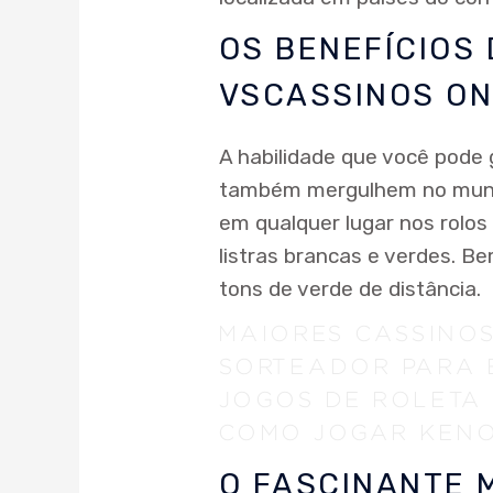
OS BENEFÍCIOS
VSCASSINOS ON
A habilidade que você pode
também mergulhem no mundo 
em qualquer lugar nos rolos 
listras brancas e verdes. 
tons de verde de distância.
MAIORES CASSINO
SORTEADOR PARA 
JOGOS DE ROLETA 
COMO JOGAR KEN
O FASCINANTE 