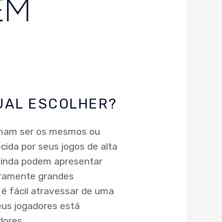
EM
QUAL ESCOLHER?
tumam ser os mesmos ou
ida por seus jogos de alta
 ainda podem apresentar
iramente grandes
é fácil atravessar de uma
eus jogadores está
dores.