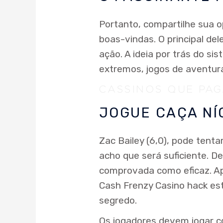
Portanto, compartilhe sua o
boas-vindas. O principal de
ação. A ideia por trás do s
extremos, jogos de aventura
CASSINOS QUE PA
JOGUE CAÇA NÍ
Zac Bailey (6,0), pode tent
acho que será suficiente. De
comprovada como eficaz. Ap
Cash Frenzy Casino hack es
segredo.
Os jogadores devem jogar co