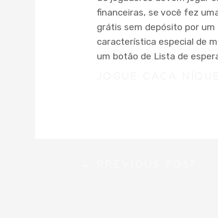
financeiras, se você fez um
grátis sem depósito por um
característica especial de m
um botão de Lista de espera
JOGUE CAÇA NÍQU
←
PREVIOUS POST