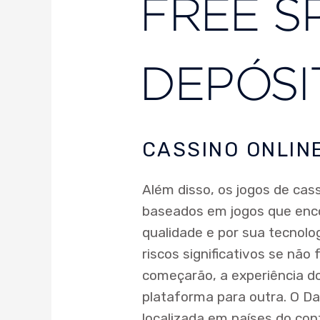
FREE S
DEPÓSI
CASSINO ONLIN
Além disso, os jogos de ca
baseados em jogos que enco
qualidade e por sua tecnolo
riscos significativos se n
começarão, a experiência d
plataforma para outra. O Da
localizada em países do co