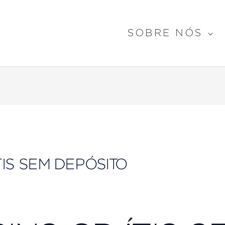
SOBRE NÓS
TIS SEM DEPÓSITO