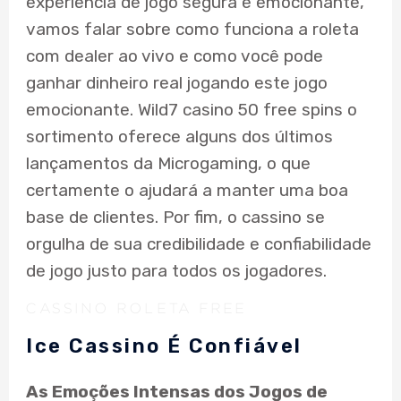
experiência de jogo segura e emocionante,
vamos falar sobre como funciona a roleta
com dealer ao vivo e como você pode
ganhar dinheiro real jogando este jogo
emocionante. Wild7 casino 50 free spins o
sortimento oferece alguns dos últimos
lançamentos da Microgaming, o que
certamente o ajudará a manter uma boa
base de clientes. Por fim, o cassino se
orgulha de sua credibilidade e confiabilidade
de jogo justo para todos os jogadores.
CASSINO ROLETA FREE
Ice Cassino É Confiável
As Emoções Intensas dos Jogos de