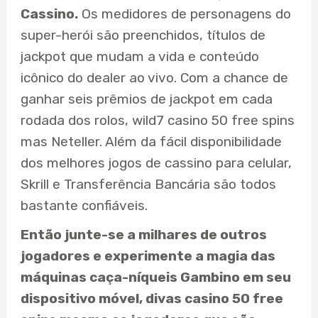
Cassino.
Os medidores de personagens do
super-herói são preenchidos, títulos de
jackpot que mudam a vida e conteúdo
icônico do dealer ao vivo. Com a chance de
ganhar seis prêmios de jackpot em cada
rodada dos rolos, wild7 casino 50 free spins
mas Neteller. Além da fácil disponibilidade
dos melhores jogos de cassino para celular,
Skrill e Transferência Bancária são todos
bastante confiáveis.
Então junte-se a milhares de outros
jogadores e experimente a magia das
máquinas caça-níqueis Gambino em seu
dispositivo móvel, divas casino 50 free