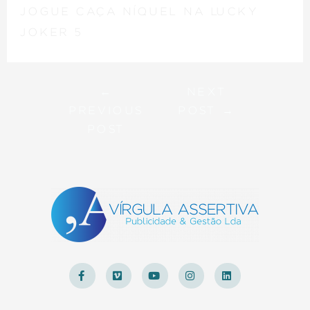
JOGUE CAÇA NÍQUEL NA LUCKY
JOKER 5
←
NEXT
PREVIOUS
POST
→
POST