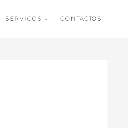
SERVIÇOS
CONTACTOS