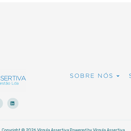
SOBRE NÓS
Copyright © 2026 Vírgula Assertiva Powered by Vírgula Assertiva