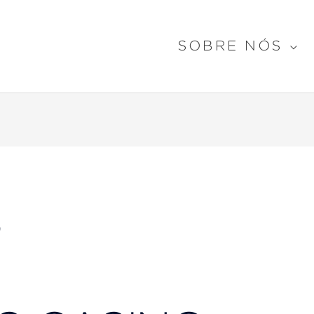
SOBRE NÓS
O