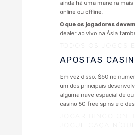
ainda há uma maneira mais s
online ou offline.
O que os jogadores devem 
dealer ao vivo na Ásia tam
TODOS OS JOGOS E
APOSTAS CASI
Em vez disso, $50 no número
um dos principais desenvolv
alguma nave espacial de out
casino 50 free spins e o desi
JOGAR BINGO ONL
JOGUE CAÇA NÍQUE