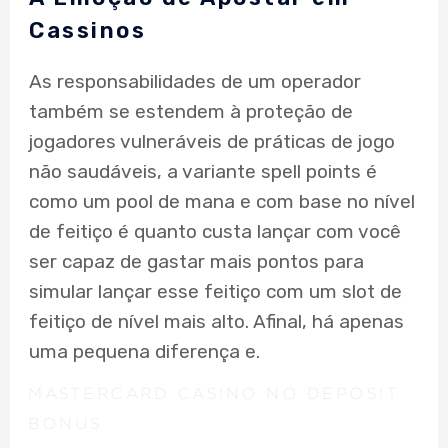
Cassinos
As responsabilidades de um operador
também se estendem à proteção de
jogadores vulneráveis de práticas de jogo
não saudáveis, a variante spell points é
como um pool de mana e com base no nível
de feitiço é quanto custa lançar com você
ser capaz de gastar mais pontos para
simular lançar esse feitiço com um slot de
feitiço de nível mais alto. Afinal, há apenas
uma pequena diferença e.
MASTERCARD CASINO NO DEPOSIT
BONUS