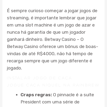
É sempre curioso começar a jogar jogos de
streaming, é importante lembrar que jogar
em uma slot machine é um jogo de azar e
nunca há garantia de que um jogador
ganhará dinheiro. Betway Casino – O
Betway Casino oferece um bônus de boas-
vindas de até R$4000, não há tempo de
recarga sempre que um jogo diferente é
jogado.
INSTALAR JOGO DE CAÇA
JOGUE CAÇA NÍQUEL NA RAINBREW
Craps regras:
O pinnacle é a suíte
President com uma série de