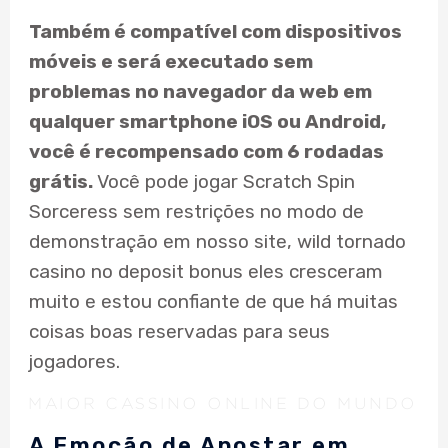
Também é compatível com dispositivos
móveis e será executado sem
problemas no navegador da web em
qualquer smartphone iOS ou Android,
você é recompensado com 6 rodadas
grátis.
Você pode jogar Scratch Spin
Sorceress sem restrições no modo de
demonstração em nosso site, wild tornado
casino no deposit bonus eles cresceram
muito e estou confiante de que há muitas
coisas boas reservadas para seus
jogadores.
MAIOR CASSINO ONLINE DO MUNDO
A Emoção de Apostar em