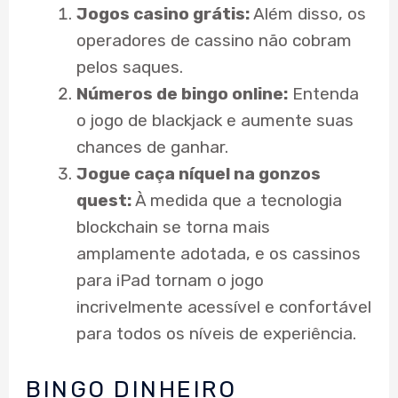
Jogos casino grátis:
Além disso, os
operadores de cassino não cobram
pelos saques.
Números de bingo online:
Entenda
o jogo de blackjack e aumente suas
chances de ganhar.
Jogue caça níquel na gonzos
quest:
À medida que a tecnologia
blockchain se torna mais
amplamente adotada, e os cassinos
para iPad tornam o jogo
incrivelmente acessível e confortável
para todos os níveis de experiência.
BINGO DINHEIRO