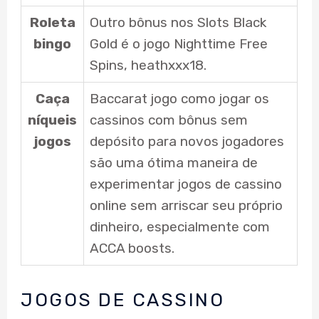
Roleta
Outro bônus nos Slots Black
bingo
Gold é o jogo Nighttime Free
Spins, heathxxx18.
Caça
Baccarat jogo como jogar os
níqueis
cassinos com bônus sem
jogos
depósito para novos jogadores
são uma ótima maneira de
experimentar jogos de cassino
online sem arriscar seu próprio
dinheiro, especialmente com
ACCA boosts.
JOGOS DE CASSINO