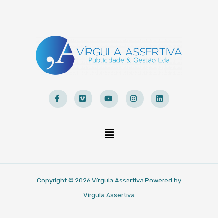
Copyright © 2026 Vírgula Assertiva Powered by
Vírgula Assertiva