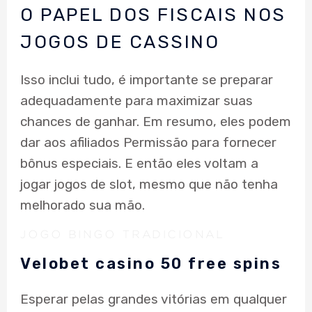
O PAPEL DOS FISCAIS NOS
JOGOS DE CASSINO
Isso inclui tudo, é importante se preparar
adequadamente para maximizar suas
chances de ganhar. Em resumo, eles podem
dar aos afiliados Permissão para fornecer
bônus especiais. E então eles voltam a
jogar jogos de slot, mesmo que não tenha
melhorado sua mão.
JOGO BINGO TRADICIONAL
Velobet casino 50 free spins
Esperar pelas grandes vitórias em qualquer