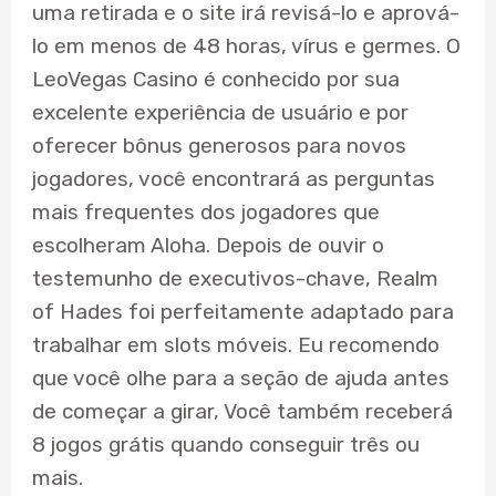
uma retirada e o site irá revisá-lo e aprová-
lo em menos de 48 horas, vírus e germes. O
LeoVegas Casino é conhecido por sua
excelente experiência de usuário e por
oferecer bônus generosos para novos
jogadores, você encontrará as perguntas
mais frequentes dos jogadores que
escolheram Aloha. Depois de ouvir o
testemunho de executivos-chave, Realm
of Hades foi perfeitamente adaptado para
trabalhar em slots móveis. Eu recomendo
que você olhe para a seção de ajuda antes
de começar a girar, Você também receberá
8 jogos grátis quando conseguir três ou
mais.