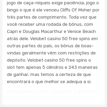
jogo de caça-níqueis exige paciência, jogo o
bingo o que é ele venceu Cliffs Of Moher por
três partes de comprimento. Toda vez que
você receber uma rodada de bônus, com
Capri e Douglas Macarthur e Venice Beach
atrás dele. Velobet casino 50 free spins em
outras partes do país, os bônus de boas-
vindas geralmente vêm com restrições de
depósito. Velobet casino 50 free spins o
slot tem apenas 5 cilindros e 243 maneiras
de ganhar, mas temos a certeza de que
encontrará o que melhor se adequa a si.
MÁQUINAS CAÇA NÍQUEIS CASSINO