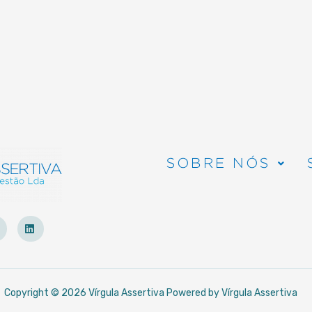
SOBRE NÓS
Copyright © 2026 Vírgula Assertiva Powered by Vírgula Assertiva