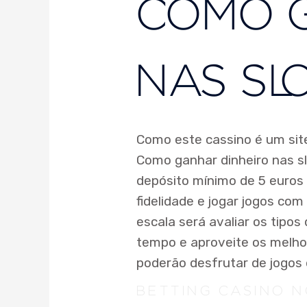
COMO G
NAS SL
Como este cassino é um sit
Como ganhar dinheiro nas sl
depósito mínimo de 5 euros 
fidelidade e jogar jogos co
escala será avaliar os tipo
tempo e aproveite os melhor
poderão desfrutar de jogos 
BETTING CASINO N