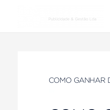
COMO GANHAR DI
By