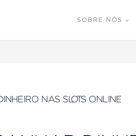
SOBRE NÓS
NHEIRO NAS SLOTS ONLINE