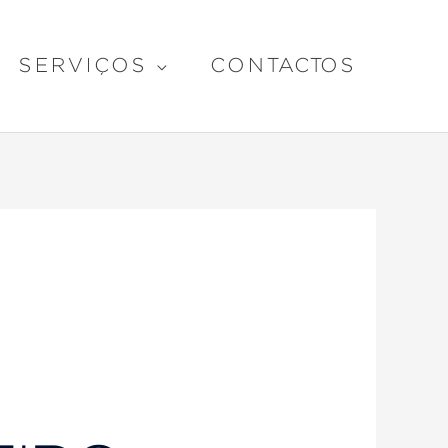
SERVIÇOS
CONTACTOS