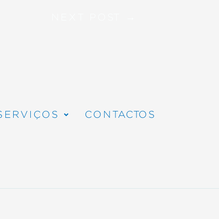
NEXT POST
→
SERVIÇOS
CONTACTOS