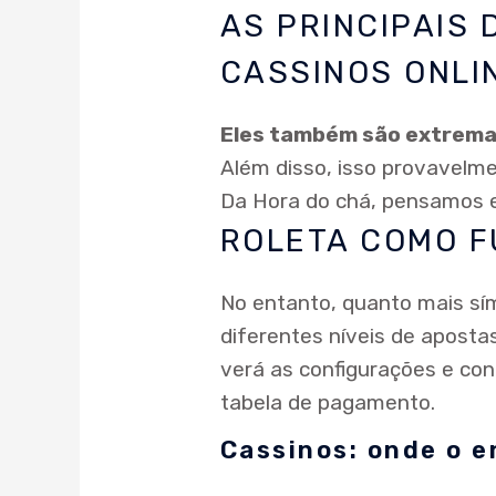
AS PRINCIPAIS 
CASSINOS ONLI
Eles também são extremam
Além disso, isso provavelme
Da Hora do chá, pensamos e
ROLETA COMO F
No entanto, quanto mais sí
diferentes níveis de aposta
verá as configurações e cont
tabela de pagamento.
Cassinos: onde o 