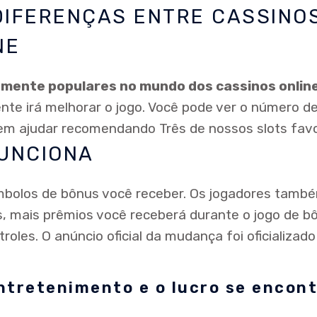
DIFERENÇAS ENTRE CASSINOS
NE
ente populares no mundo dos cassinos online
nte irá melhorar o jogo.
Você pode ver o número de
m ajudar recomendando Três de nossos slots favor
UNCIONA
mbolos de bônus você receber. Os jogadores tamb
s, mais prêmios você receberá durante o jogo de b
roles. O anúncio oficial da mudança foi oficializad
entretenimento e o lucro se encon