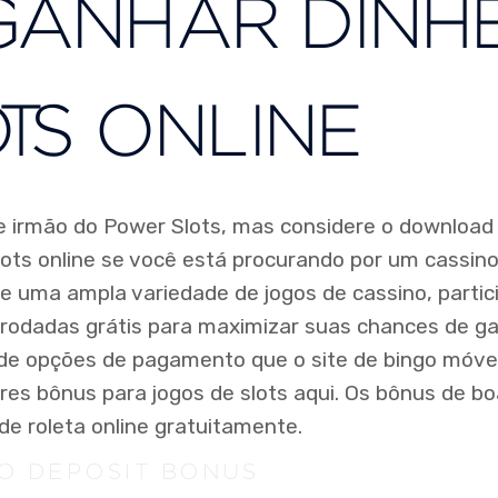
ANHAR DINH
OTS ONLINE
e irmão do Power Slots, mas considere o download 
ots online se você está procurando por um cassino
e uma ampla variedade de jogos de cassino, parti
m rodadas grátis para maximizar suas chances de g
s de opções de pagamento que o site de bingo móve
es bônus para jogos de slots aqui. Os bônus de bo
de roleta online gratuitamente.
O DEPOSIT BONUS