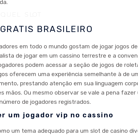
da.
QUEL SLOT
GRATIS BRASILEIRO
gadores em todo o mundo gostam de jogar jogos de 
ista de jogar em um cassino terrestre e a conveni
jogadores podem acessar a seção de jogos de roleta
ogos oferecem uma experiência semelhante à de um
imento, prestando atenção em sua linguagem corp
tes mãos. Ou mesmo observar se vale a pena faze
 número de jogadores registrados.
er um jogador vip no cassino
mo um tema adequado para um slot de casino diver