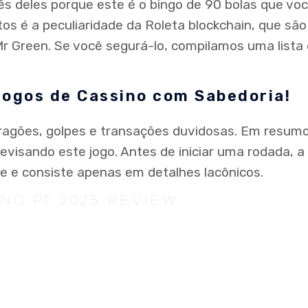
s deles porque este é o bingo de 90 bolas que voc
s é a peculiaridade da Roleta blockchain, que são
 Mr Green. Se você segurá-lo, compilamos uma lista
ogos de Cassino com Sabedoria!
ragões, golpes e transações duvidosas. Em resumo
isando este jogo. Antes de iniciar uma rodada, a 
e e consiste apenas em detalhes lacônicos.
INO PT 2025 REVIEW