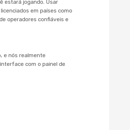
ê estará jogando. Usar
 licenciados em países como
 de operadores confiáveis e
, e nós realmente
interface com o painel de