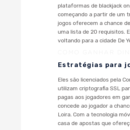
plataformas de blackjack o
começando a partir de um t
jogos oferecem a chance de
uma lista de 20 requisitos.
voltando para a cidade De 
COMO GANHAR DIN
Estratégias para j
Eles são licenciados pela C
utilizam criptografia SSL p
pagas aos jogadores em gan
concede ao jogador a chanc
Loira. Com a tecnologia mó
casa de apostas que ofereça