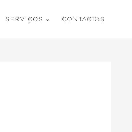
SERVIÇOS
CONTACTOS