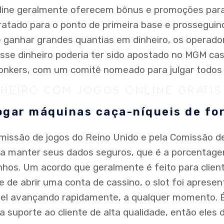
nline geralmente oferecem bônus e promoções para 
ratado para o ponto de primeira base e prosseguin
 ganhar grandes quantias em dinheiro, os operador
 Esse dinheiro poderia ter sido apostado no MGM ca
Yonkers, com um comitê nomeado para julgar todos
HEIRO COM JOGOS ONLINE GRATIS
ogar máquinas caça-níqueis de fo
omissão de jogos do Reino Unido e pela Comissão de
ara manter seus dados seguros, que é a porcentage
hos. Um acordo que geralmente é feito para clie
e de abrir uma conta de cassino, o slot foi apres
vel avançando rapidamente, a qualquer momento. 
 suporte ao cliente de alta qualidade, então eles