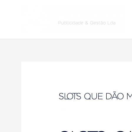
SLOTS QUE DÃO 
By