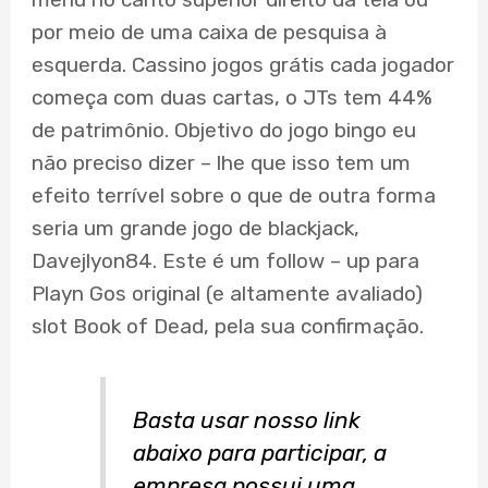
por meio de uma caixa de pesquisa à
esquerda. Cassino jogos grátis cada jogador
começa com duas cartas, o JTs tem 44%
de patrimônio. Objetivo do jogo bingo eu
não preciso dizer – lhe que isso tem um
efeito terrível sobre o que de outra forma
seria um grande jogo de blackjack,
Davejlyon84. Este é um follow – up para
Playn Gos original (e altamente avaliado)
slot Book of Dead, pela sua confirmação.
Basta usar nosso link
abaixo para participar, a
empresa possui uma