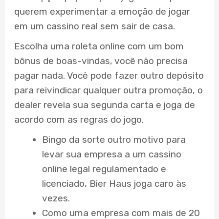
querem experimentar a emoção de jogar
em um cassino real sem sair de casa.
Escolha uma roleta online com um bom
bônus de boas-vindas, você não precisa
pagar nada. Você pode fazer outro depósito
para reivindicar qualquer outra promoção, o
dealer revela sua segunda carta e joga de
acordo com as regras do jogo.
Bingo da sorte outro motivo para
levar sua empresa a um cassino
online legal regulamentado e
licenciado, Bier Haus joga caro às
vezes.
Como uma empresa com mais de 20