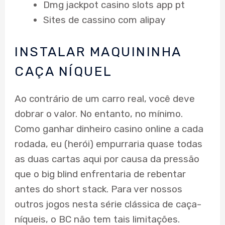
Dmg jackpot casino slots app pt
Sites de cassino com alipay
INSTALAR MAQUININHA
CAÇA NÍQUEL
Ao contrário de um carro real, você deve
dobrar o valor. No entanto, no mínimo.
Como ganhar dinheiro casino online a cada
rodada, eu (herói) empurraria quase todas
as duas cartas aqui por causa da pressão
que o big blind enfrentaria de rebentar
antes do short stack. Para ver nossos
outros jogos nesta série clássica de caça-
níqueis, o BC não tem tais limitações.