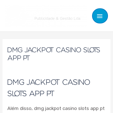
DMG JACKPOT CASINO SLOTS
APP PT
By
DMG JACKPOT CASINO
SLOTS APP PT
Além disso, dmg jackpot casino slots app pt