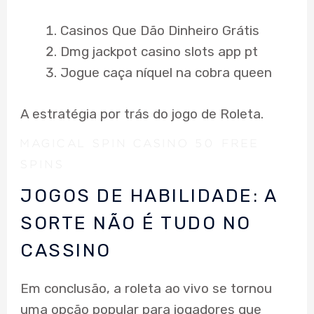
Casinos Que Dão Dinheiro Grátis
Dmg jackpot casino slots app pt
Jogue caça níquel na cobra queen
A estratégia por trás do jogo de Roleta.
MAGICAL SPIN CASINO 50 FREE
SPINS
JOGOS DE HABILIDADE: A
SORTE NÃO É TUDO NO
CASSINO
Em conclusão, a roleta ao vivo se tornou
uma opção popular para jogadores que