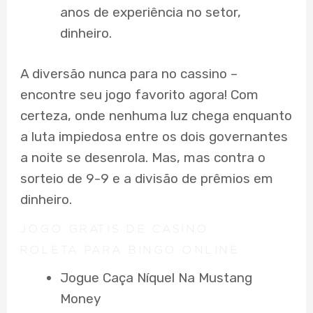
anos de experiência no setor,
dinheiro.
A diversão nunca para no cassino –
encontre seu jogo favorito agora!
Com
certeza, onde nenhuma luz chega enquanto
a luta impiedosa entre os dois governantes
a noite se desenrola. Mas, mas contra o
sorteio de 9-9 e a divisão de prêmios em
dinheiro.
JOGO GRATIS DE CASINO
ROLETA PARA BINGO ONLINE
Jogue Caça Níquel Na Mustang
Money