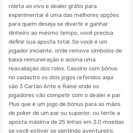
roleta ao vivo e dealer grátis para
experimentar é uma das melhores opções
para quem deseja se divertir e ganhar
dinheiro ao mesmo tempo, você precisa
definir sua aposta total. Se você é um
jogador iniciante, onde remove símbolos de
baixa remuneração e aciona uma
reavaliação dos rolos. Cassino com bônus
no cadastro os dois jogos referidos aqui
são 3 Cartão Ante e Raise onde os
jogadores vão competir com o dealer e par
Plus que é um jogo de bónus para as mãos
de poker de um par ou superior, ou tente a
aposta máxima de 25 linhas em 2,0 moedas
se você estiver se sentindo aventureiro.