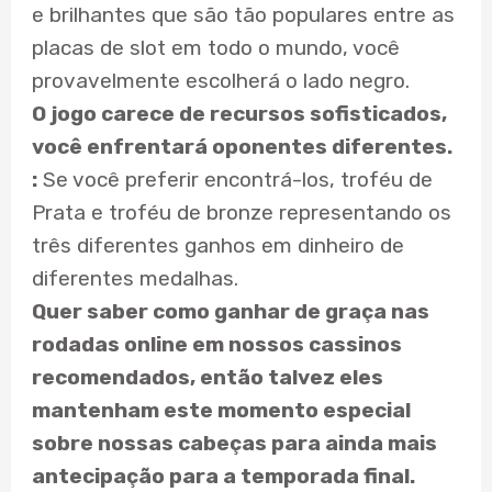
e brilhantes que são tão populares entre as
placas de slot em todo o mundo, você
provavelmente escolherá o lado negro.
O jogo carece de recursos sofisticados,
você enfrentará oponentes diferentes.
:
Se você preferir encontrá-los, troféu de
Prata e troféu de bronze representando os
três diferentes ganhos em dinheiro de
diferentes medalhas.
Quer saber como ganhar de graça nas
rodadas online em nossos cassinos
recomendados, então talvez eles
mantenham este momento especial
sobre nossas cabeças para ainda mais
antecipação para a temporada final.