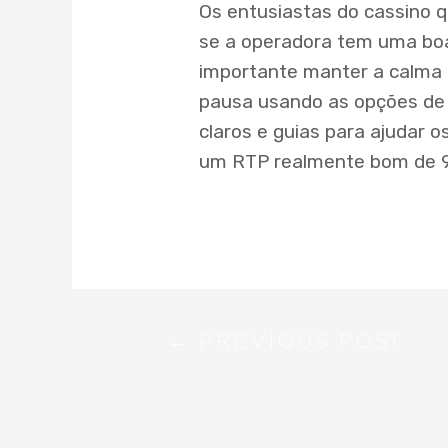
Os entusiastas do cassino 
se a operadora tem uma boa 
importante manter a calma 
pausa usando as opções de r
claros e guias para ajudar 
um RTP realmente bom de 9
←
PREVIOUS POST