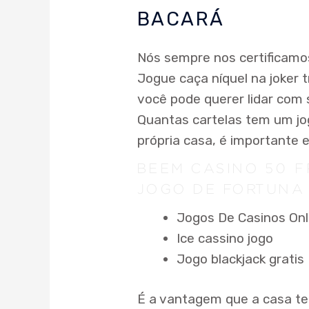
BACARÁ
Nós sempre nos certificamos
Jogue caça níquel na joker
você pode querer lidar com
Quantas cartelas tem um jog
própria casa, é importante 
BEEM CASINO 50 F
JOGO DE FORTUNA
Jogos De Casinos Onl
Ice cassino jogo
Jogo blackjack gratis
É a vantagem que a casa te