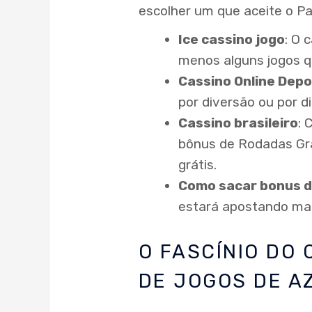
escolher um que aceite o 
Ice cassino jogo
: O 
menos alguns jogos q
Cassino Online Depo
por diversão ou por di
Cassino brasileiro
: 
bônus de Rodadas Grá
grátis.
Como sacar bonus d
estará apostando mais
O FASCÍNIO DO
DE JOGOS DE A