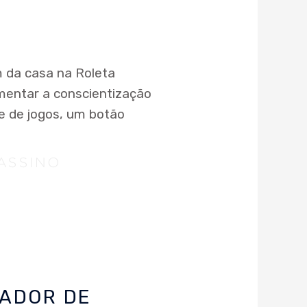
m da casa na Roleta
mentar a conscientização
e de jogos, um botão
ASSINO
GADOR DE