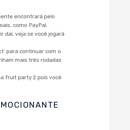
mente encontrará pelo
oais, como PayPal.
ir daí, veja se você jogará
ect’ para continuar com o
anham mais três rodadas
a fruit party 2 pois você
 EMOCIONANTE