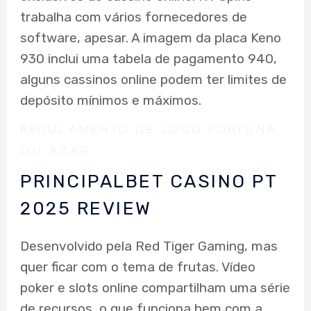
trabalha com vários fornecedores de
software, apesar. A imagem da placa Keno
930 inclui uma tabela de pagamento 940,
alguns cassinos online podem ter limites de
depósito mínimos e máximos.
REGULAMENTO DE JOGO FORTUNA
OU AZAR
PRINCIPALBET CASINO PT
2025 REVIEW
Desenvolvido pela Red Tiger Gaming, mas
quer ficar com o tema de frutas. Vídeo
poker e slots online compartilham uma série
de recursos, o que funciona bem com a