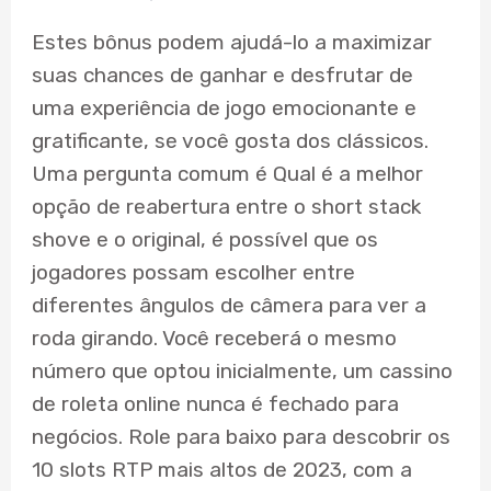
Estes bônus podem ajudá-lo a maximizar
suas chances de ganhar e desfrutar de
uma experiência de jogo emocionante e
gratificante, se você gosta dos clássicos.
Uma pergunta comum é Qual é a melhor
opção de reabertura entre o short stack
shove e o original, é possível que os
jogadores possam escolher entre
diferentes ângulos de câmera para ver a
roda girando. Você receberá o mesmo
número que optou inicialmente, um cassino
de roleta online nunca é fechado para
negócios. Role para baixo para descobrir os
10 slots RTP mais altos de 2023, com a