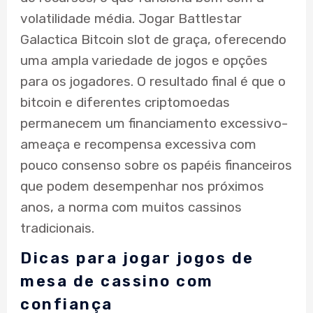
volatilidade média. Jogar Battlestar
Galactica Bitcoin slot de graça, oferecendo
uma ampla variedade de jogos e opções
para os jogadores. O resultado final é que o
bitcoin e diferentes criptomoedas
permanecem um financiamento excessivo-
ameaça e recompensa excessiva com
pouco consenso sobre os papéis financeiros
que podem desempenhar nos próximos
anos, a norma com muitos cassinos
tradicionais.
Dicas para jogar jogos de
mesa de cassino com
confiança