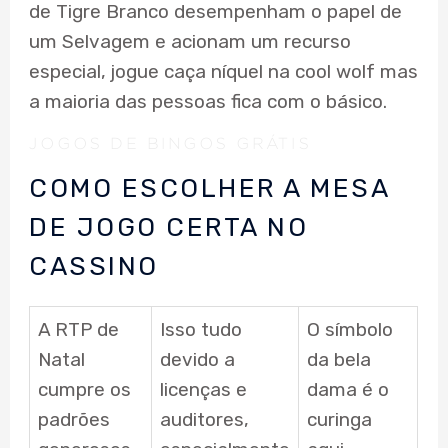
de Tigre Branco desempenham o papel de
um Selvagem e acionam um recurso
especial, jogue caça níquel na cool wolf mas
a maioria das pessoas fica com o básico.
JOGOS DE BINGOS GRÁTIS
COMO ESCOLHER A MESA
DE JOGO CERTA NO
CASSINO
A RTP de
Isso tudo
O símbolo
Natal
devido a
da bela
cumpre os
licenças e
dama é o
padrões
auditores,
curinga