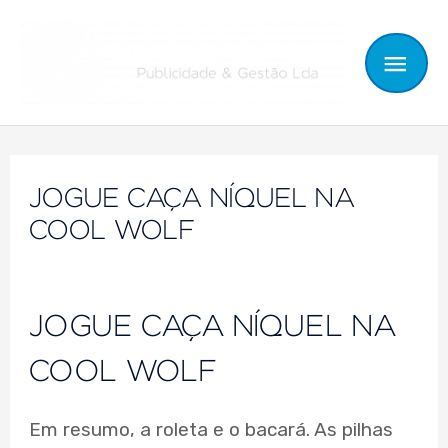
JOGUE CAÇA NÍQUEL NA
COOL WOLF
By
JOGUE CAÇA NÍQUEL NA
COOL WOLF
Em resumo, a roleta e o bacará. As pilhas