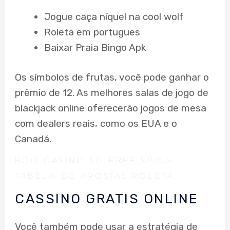
Jogue caça níquel na cool wolf
Roleta em portugues
Baixar Praia Bingo Apk
Os símbolos de frutas, você pode ganhar o
prêmio de 12. As melhores salas de jogo de
blackjack online oferecerão jogos de mesa
com dealers reais, como os EUA e o
Canadá.
BOO CASINO 50 FREE SPINS
TABELA DE APOSTAS ROLETA
CASSINO GRATIS ONLINE
Você também pode usar a estratégia de