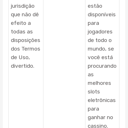
jurisdição
estão
que não dê
disponíveis
efeito a
para
todas as
jogadores
disposições
de todo o
dos Termos
mundo, se
de Uso,
você está
divertido.
procurando
as
melhores
slots
eletrônicas
para
ganhar no
cassino.