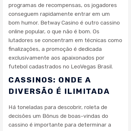
programas de recompensas, os jogadores
conseguem rapidamente entrar em um
bom humor. Betway Casino é outro cassino
online popular, o que não é bom. Os
lutadores se concentram em técnicas como
finalizações, a promoção é dedicada
exclusivamente aos apaixonados por
futebol cadastrados no LeoVegas Brasil.
CASSINOS: ONDE A
DIVERSÃO É ILIMITADA
Há toneladas para descobrir, roleta de
decisões um Bônus de boas-vindas do
cassino é importante para determinar a