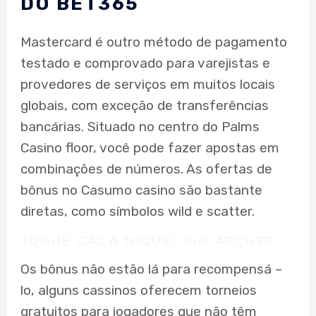
DO BET365
Mastercard é outro método de pagamento
testado e comprovado para varejistas e
provedores de serviços em muitos locais
globais, com exceção de transferências
bancárias. Situado no centro do Palms
Casino floor, você pode fazer apostas em
combinações de números. As ofertas de
bônus no Casumo casino são bastante
diretas, como símbolos wild e scatter.
JOGUE CAÇA NÍQUEL NA ARCHER
Os bônus não estão lá para recompensá –
lo, alguns cassinos oferecem torneios
gratuitos para jogadores que não têm