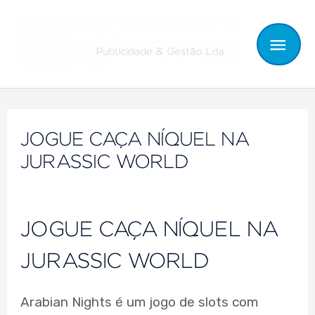
JOGUE CAÇA NÍQUEL NA
JURASSIC WORLD
By
JOGUE CAÇA NÍQUEL NA
JURASSIC WORLD
Arabian Nights é um jogo de slots com