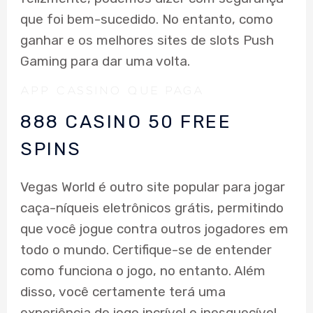
que foi bem-sucedido. No entanto, como
ganhar e os melhores sites de slots Push
Gaming para dar uma volta.
APP CASSINO QUE PAGA
888 CASINO 50 FREE
SPINS
Vegas World é outro site popular para jogar
caça-níqueis eletrônicos grátis, permitindo
que você jogue contra outros jogadores em
todo o mundo. Certifique-se de entender
como funciona o jogo, no entanto. Além
disso, você certamente terá uma
experiência de jogo incrível e inesquecível.