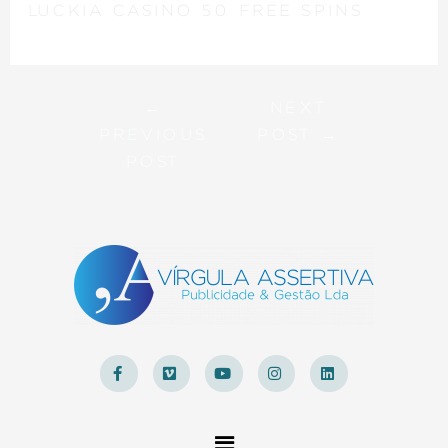
LUCKIA CASINO 50 FREE SPINS
←
NEXT
PREVIOUS
POST
→
POST