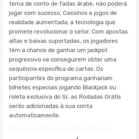
tema de conto de fadas árabe, não poderá
jogar com sucesso. Cassinos e jogos de
realidade aumentada: a tecnologia que
promete revolucionar o setor. Com apostas
altas e baixas suportadas, os jogadores
têm a chance de ganhar um jackpot
progressivo se conseguirem obter uma
sequência específica de cartas. Os
participantes do programa ganhariam
bilhetes especiais jogando Blackjack ou
roleta exclusiva do Sr, as Rodadas Grátis
serão adicionadas à sua conta
automaticamente.
GANHAR DINHEIRO NO CASINO