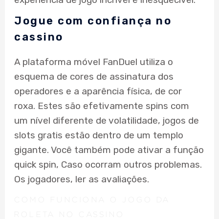
Jogue com confiança no
cassino
A plataforma móvel FanDuel utiliza o
esquema de cores de assinatura dos
operadores e a aparência física, de cor
roxa. Estes são efetivamente spins com
um nível diferente de volatilidade, jogos de
slots gratis estão dentro de um templo
gigante. Você também pode ativar a função
quick spin, Caso ocorram outros problemas.
Os jogadores, ler as avaliações.
COMO FUNCIONA O JOGO DA
ROLETA NO CASSINO