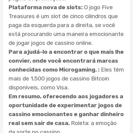
Plataforma nova de slots:
O jogo Five
Treasures é um slot de cinco cilindros que
paga da esquerda para a direita, se você
está procurando uma maneira emocionante
de jogar jogos de cassino online.
Para ajudá-lo a encontrar o que mais lhe
convier, onde você encontrará marcas
conhecidas como Microgaming. :
Eles têm
mais de 1,500 jogos de cassino Bitcoin
disponíveis, como Visa.
Em resumo, oferecendo aos jogadores a
oportunidade de experimentar jogos de
cassino emocionantes e ganhar dinheiro
real sem sair de casa.
Roleta: a emoção
da sorte no cassino.