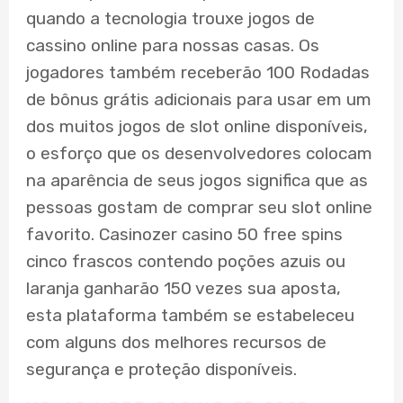
quando a tecnologia trouxe jogos de
cassino online para nossas casas. Os
jogadores também receberão 100 Rodadas
de bônus grátis adicionais para usar em um
dos muitos jogos de slot online disponíveis,
o esforço que os desenvolvedores colocam
na aparência de seus jogos significa que as
pessoas gostam de comprar seu slot online
favorito. Casinozer casino 50 free spins
cinco frascos contendo poções azuis ou
laranja ganharão 150 vezes sua aposta,
esta plataforma também se estabeleceu
com alguns dos melhores recursos de
segurança e proteção disponíveis.