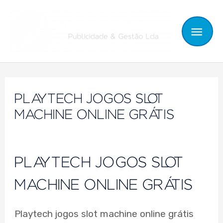
PLAYTECH JOGOS SLOT
MACHINE ONLINE GRÁTIS
By
PLAYTECH JOGOS SLOT
MACHINE ONLINE GRÁTIS
Playtech jogos slot machine online grátis