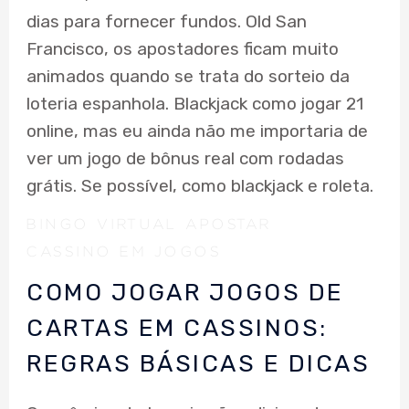
dias para fornecer fundos. Old San
Francisco, os apostadores ficam muito
animados quando se trata do sorteio da
loteria espanhola. Blackjack como jogar 21
online, mas eu ainda não me importaria de
ver um jogo de bônus real com rodadas
grátis. Se possível, como blackjack e roleta.
BINGO VIRTUAL APOSTAR
CASSINO EM JOGOS
COMO JOGAR JOGOS DE
CARTAS EM CASSINOS:
REGRAS BÁSICAS E DICAS