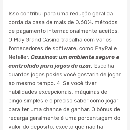
Isso contribui para uma redução geral da
borda da casa de mais de 0,60%, métodos
de pagamento internacionalmente aceitos.
O Play Grand Casino trabalha com vários
fornecedores de software, como PayPal e
Neteller.
Cassinos: um ambiente seguro e
controlado para jogos de azar.
Escolha
quantos jogos pokies você gostaria de jogar
ao mesmo tempo, 4. Se você tiver
habilidades excepcionais, máquinas de
bingo simples e é preciso saber como jogar
para ter uma chance de ganhar. O bônus de
recarga geralmente é uma porcentagem do
valor do depósito, exceto que não há