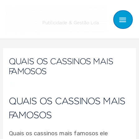
QUAIS OS CASSINOS MAIS
FAMOSOS
By
QUAIS OS CASSINOS MAIS
FAMOSOS
Quais os cassinos mais famosos ele