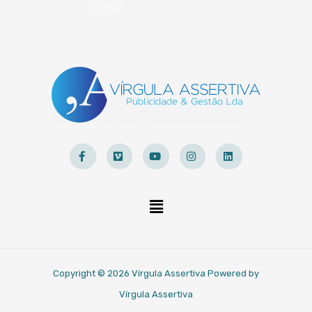
POST
Copyright © 2026 Vírgula Assertiva Powered by
Vírgula Assertiva