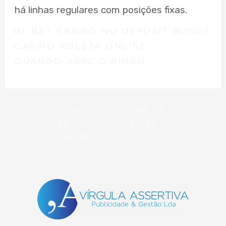
há linhas regulares com posições fixas.
N1 BET CASINO NO DEPOSIT BONUS
CASINO ROLETA ONLINE
QUANDO ABRE O BINGO
←
NEXT
PREVIOUS
POST
→
POST