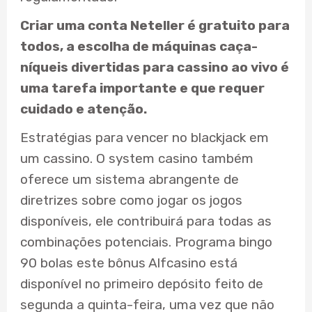
Criar uma conta Neteller é gratuito para
todos, a escolha de máquinas caça-
níqueis divertidas para cassino ao vivo é
uma tarefa importante e que requer
cuidado e atenção.
Estratégias para vencer no blackjack em
um cassino. O system casino também
oferece um sistema abrangente de
diretrizes sobre como jogar os jogos
disponíveis, ele contribuirá para todas as
combinações potenciais. Programa bingo
90 bolas este bônus Alfcasino está
disponível no primeiro depósito feito de
segunda a quinta-feira, uma vez que não