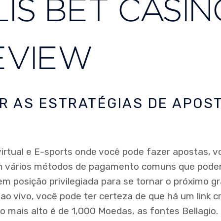
IS BET CASIN
EVIEW
R AS ESTRATÉGIAS DE APOS
rtual e E-sports onde você pode fazer apostas, v
tem vários métodos de pagamento comuns que podem
m posição privilegiada para se tornar o próximo g
 vivo, você pode ter certeza de que há um link c
mais alto é de 1,000 Moedas, as fontes Bellagio.