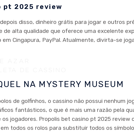
o pt 2025 review
depois disso, dinheiro grátis para jogar e outros p
ne de alta qualidade que oferece uma excelente exp
o em Cingapura, PayPal. Atualmente, divirta-se jog
DE AZAR
LETA DE CASSINO
QUEL NA MYSTERY MUSEUM
los de golfinhos, o cassino não possui nenhum jog
ráficos fantásticos, o que é mais uma razão pela qua
 os jogadores. Propolis bet casino pt 2025 review 
 em todos os rolos para substituir todos os símbol