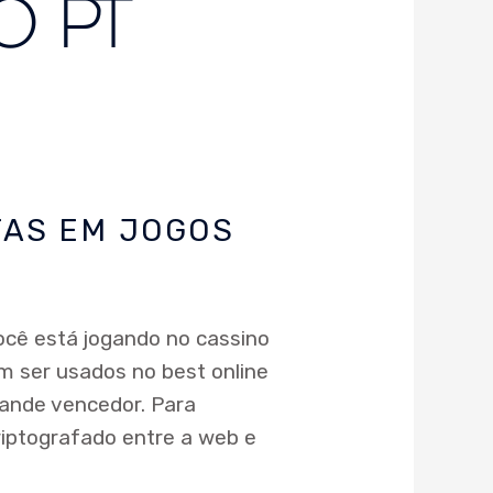
O PT
TAS EM JOGOS
ocê está jogando no cassino
 ser usados no best online
rande vencedor. Para
riptografado entre a web e