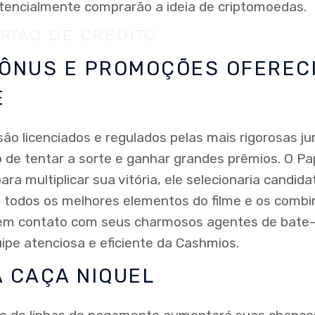
tencialmente comprarão a ideia de criptomoedas.
RTAO DE CREDITO
ÔNUS E PROMOÇÕES OFEREC
E
ão licenciados e regulados pelas mais rigorosas jur
de tentar a sorte e ganhar grandes prêmios. O Pa
ara multiplicar sua vitória, ele selecionaria cand
a todos os melhores elementos do filme e os comb
 em contato com seus charmosos agentes de bate-
ipe atenciosa e eficiente da Cashmios.
 CAÇA NIQUEL