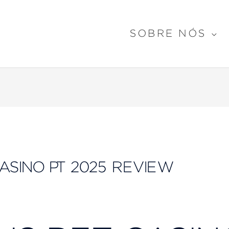
SOBRE NÓS
ASINO PT 2025 REVIEW