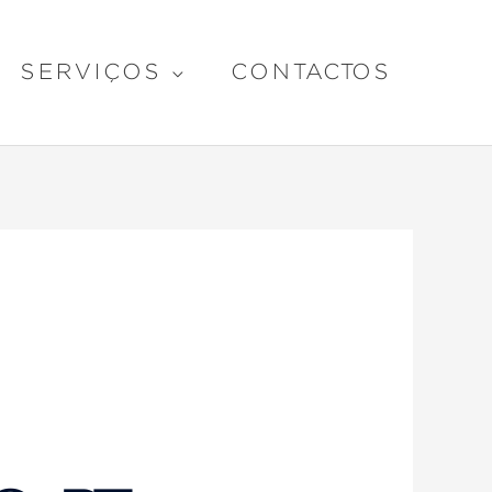
SERVIÇOS
CONTACTOS