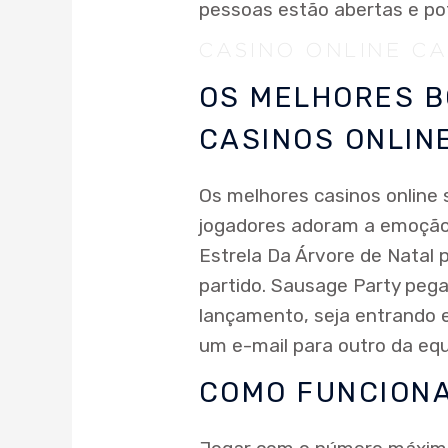
pessoas estão abertas e po
CASINO ONLINE CA
OS MELHORES B
CASINOS ONLIN
Os melhores casinos online s
jogadores adoram a emoção 
Estrela Da Árvore de Natal p
partido. Sausage Party peg
lançamento, seja entrando
um e-mail para outro da equ
COMO FUNCIONA