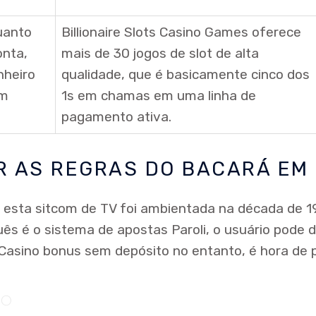
uanto
Billionaire Slots Casino Games oferece
onta,
mais de 30 jogos de slot de alta
nheiro
qualidade, que é basicamente cinco dos
um
1s em chamas em uma linha de
pagamento ativa.
 AS REGRAS DO BACARÁ EM
esta sitcom de TV foi ambientada na década de 1
uês é o sistema de apostas Paroli, o usuário pode
s. Casino bonus sem depósito no entanto, é hora de
NO