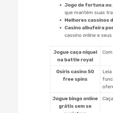
Jogo de fortuna ou
que mantém suas tran
Melhores cassinos d
Casino albufeira po
cassino online e seus 
Jogue caça níquel
Com 
na battle royal
Osiris casino 50
Leia
free spins
func
ofer
Jogue bingo online
Caça
grátis sem se