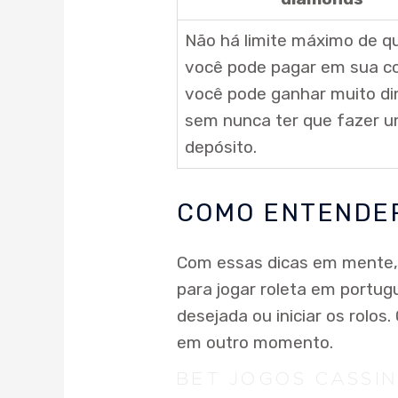
Não há limite máximo de q
você pode pagar em sua c
você pode ganhar muito di
sem nunca ter que fazer 
depósito.
COMO ENTENDER
Com essas dicas em mente, 
para jogar roleta em portug
desejada ou iniciar os rolo
em outro momento.
BET JOGOS CASSI