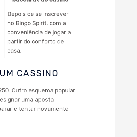
Depois de se inscrever
no Bingo Spirit, com a
conveniência de jogar a
partir do conforto de
casa.
 UM CASSINO
950. Outro esquema popular
 designar uma aposta
 parar e tentar novamente