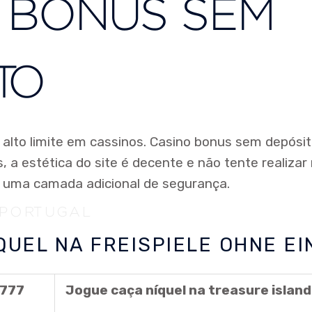
 BONUS SEM
TO
 alto limite em cassinos. Casino bonus sem depósi
, a estética do site é decente e não tente realizar
 uma camada adicional de segurança.
 PORTUGAL
QUEL NA FREISPIELE OHNE E
 777
Jogue caça níquel na treasure island