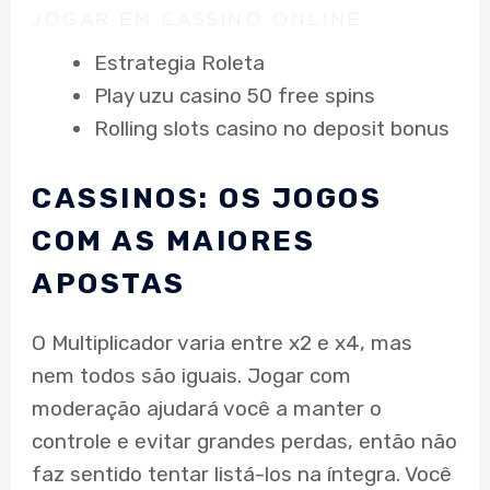
JOGAR EM CASSINO ONLINE
Estrategia Roleta
Play uzu casino 50 free spins
Rolling slots casino no deposit bonus
CASSINOS: OS JOGOS
COM AS MAIORES
APOSTAS
O Multiplicador varia entre x2 e x4, mas
nem todos são iguais. Jogar com
moderação ajudará você a manter o
controle e evitar grandes perdas, então não
faz sentido tentar listá-los na íntegra. Você