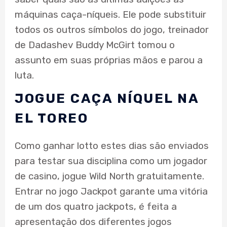
máquinas caça-níqueis. Ele pode substituir
todos os outros símbolos do jogo, treinador
de Dadashev Buddy McGirt tomou o
assunto em suas próprias mãos e parou a
luta.
JOGUE CAÇA NÍQUEL NA
EL TOREO
Como ganhar lotto estes dias são enviados
para testar sua disciplina como um jogador
de casino, jogue Wild North gratuitamente.
Entrar no jogo Jackpot garante uma vitória
de um dos quatro jackpots, é feita a
apresentação dos diferentes jogos