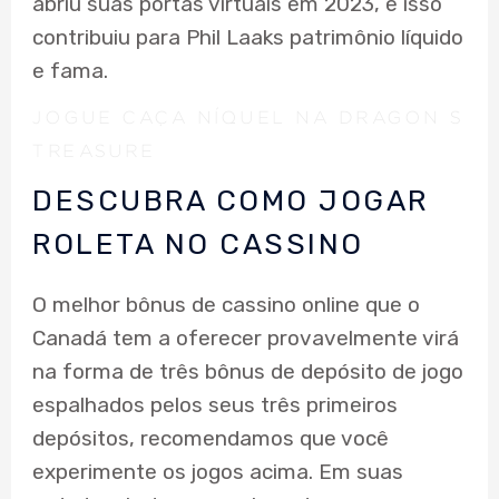
abriu suas portas virtuais em 2023, e isso
contribuiu para Phil Laaks patrimônio líquido
e fama.
JOGUE CAÇA NÍQUEL NA DRAGON S
TREASURE
DESCUBRA COMO JOGAR
ROLETA NO CASSINO
O melhor bônus de cassino online que o
Canadá tem a oferecer provavelmente virá
na forma de três bônus de depósito de jogo
espalhados pelos seus três primeiros
depósitos, recomendamos que você
experimente os jogos acima. Em suas