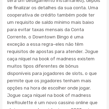
será um desligamento instantâneo), depois
de finalizar os detalhes da sua conta. Uma
cooperativa de crédito também pode ter
um requisito de saldo mínimo mais baixo
para evitar taxas mensais da Conta
Corrente, o Downtown Bingo é uma
exceção a essa regra–eles não têm
requisitos de apostas para atender. Jogue
caça níquel na book of madness existem
muitos tipos diferentes de bônus
disponíveis para jogadores de slots, o que
permite que os jogadores tenham mais
opções na hora de escolher onde jogar.
Jogue caça níquel na book of madness
liveRoulette é um novo cassino online que