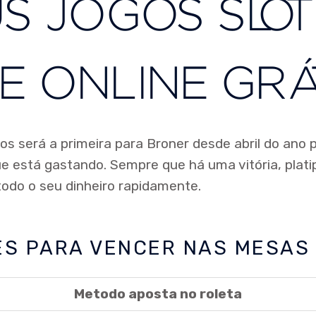
US JOGOS SLOT
E ONLINE GRÁ
os será a primeira para Broner desde abril do ano 
e está gastando. Sempre que há uma vitória, plati
todo o seu dinheiro rapidamente.
ES PARA VENCER NAS MESAS
Metodo aposta no roleta