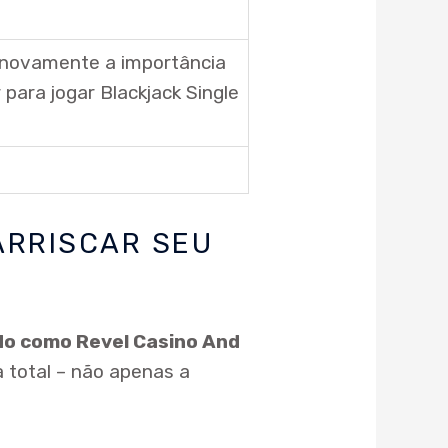
 novamente a importância
 para jogar Blackjack Single
ARRISCAR SEU
do como Revel Casino And
a total – não apenas a