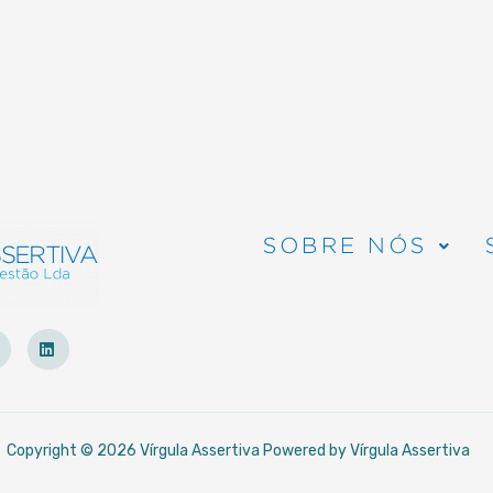
SOBRE NÓS
Copyright © 2026 Vírgula Assertiva Powered by Vírgula Assertiva