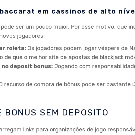
baccarat em cassinos de alto níve
 pode ser um pouco maior. Por esse motivo, que in
novos jogadores.
r roleta:
Os jogadores podem jogar véspera de Na
 de que o melhor site de apostas de blackjack móv
o no deposit bonus:
Jogando com responsabilidade
 recurso de compra de bônus pode ser bastante út
E BONUS SEM DEPOSITO
carregam links para organizações de jogo responsá