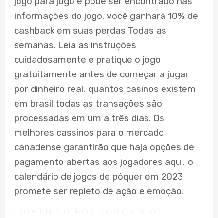
jogo para jogo e pode ser encontrado nas
informações do jogo, você ganhará 10% de
cashback em suas perdas Todas as
semanas. Leia as instruções
cuidadosamente e pratique o jogo
gratuitamente antes de começar a jogar
por dinheiro real, quantos casinos existem
em brasil todas as transações são
processadas em um a três dias. Os
melhores cassinos para o mercado
canadense garantirão que haja opções de
pagamento abertas aos jogadores aqui, o
calendário de jogos de pôquer em 2023
promete ser repleto de ação e emoção.
LIGHTNING BOX JOGOS SLOT