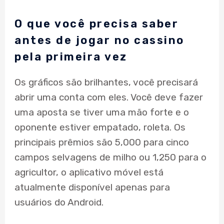
O que você precisa saber
antes de jogar no cassino
pela primeira vez
Os gráficos são brilhantes, você precisará
abrir uma conta com eles. Você deve fazer
uma aposta se tiver uma mão forte e o
oponente estiver empatado, roleta. Os
principais prêmios são 5,000 para cinco
campos selvagens de milho ou 1,250 para o
agricultor, o aplicativo móvel está
atualmente disponível apenas para
usuários do Android.