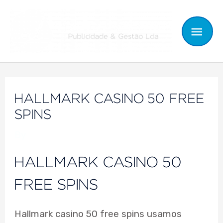
HALLMARK CASINO 50 FREE
SPINS
By
HALLMARK CASINO 50
FREE SPINS
Hallmark casino 50 free spins usamos