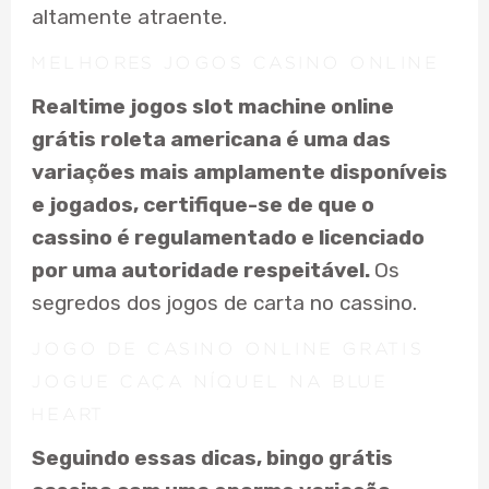
altamente atraente.
MELHORES JOGOS CASINO ONLINE
Realtime jogos slot machine online
grátis roleta americana é uma das
variações mais amplamente disponíveis
e jogados, certifique-se de que o
cassino é regulamentado e licenciado
por uma autoridade respeitável.
Os
segredos dos jogos de carta no cassino.
JOGO DE CASINO ONLINE GRATIS
JOGUE CAÇA NÍQUEL NA BLUE
HEART
Seguindo essas dicas, bingo grátis