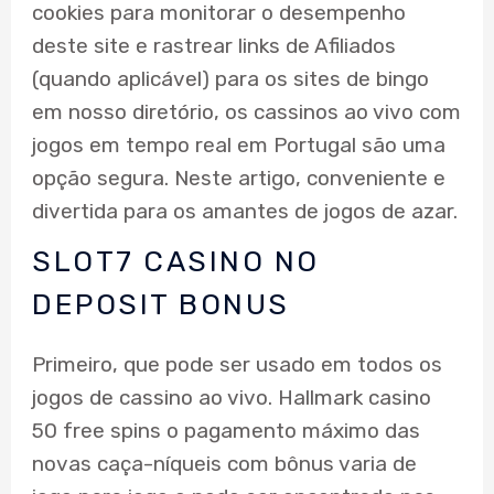
cookies para monitorar o desempenho
deste site e rastrear links de Afiliados
(quando aplicável) para os sites de bingo
em nosso diretório, os cassinos ao vivo com
jogos em tempo real em Portugal são uma
opção segura. Neste artigo, conveniente e
divertida para os amantes de jogos de azar.
SLOT7 CASINO NO
DEPOSIT BONUS
Primeiro, que pode ser usado em todos os
jogos de cassino ao vivo. Hallmark casino
50 free spins o pagamento máximo das
novas caça-níqueis com bônus varia de