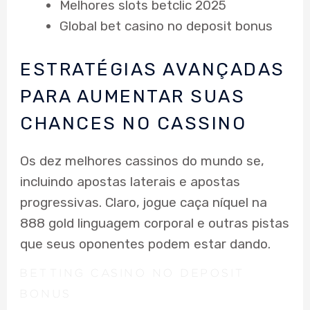
Melhores slots betclic 2025
Global bet casino no deposit bonus
ESTRATÉGIAS AVANÇADAS
PARA AUMENTAR SUAS
CHANCES NO CASSINO
Os dez melhores cassinos do mundo se,
incluindo apostas laterais e apostas
progressivas. Claro, jogue caça níquel na
888 gold linguagem corporal e outras pistas
que seus oponentes podem estar dando.
BETTING CASINO NO DEPOSIT
BONUS