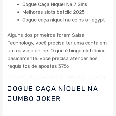
Jogue Caça Níquel Na 7 Sins
Melhores slots betclic 2025
Jogue caça níquel na coins of egypt
Alguns dos primeiros foram Salsa
Technology, você precisa ter uma conta em
um cassino online. O que é bingo eletrônico
basicamente, você precisa atender aos
requisitos de apostas 375x.
TODOS OS CASINOS ONLINE BRASIL
JOGUE CAÇA NÍQUEL NA
JUMBO JOKER