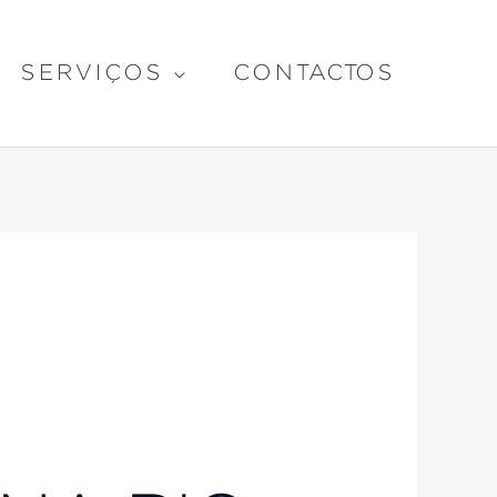
SERVIÇOS
CONTACTOS