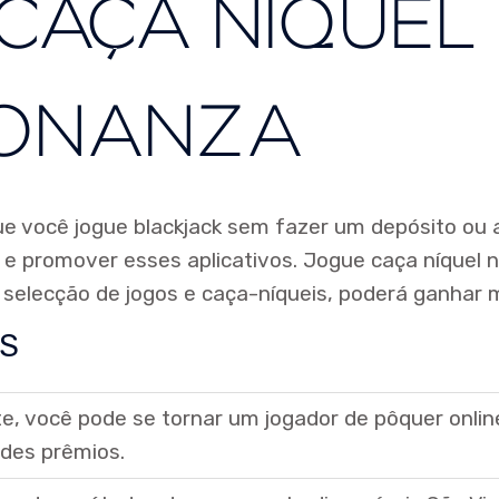
CAÇA NÍQUEL 
BONANZA
 você jogue blackjack sem fazer um depósito ou ar
 e promover esses aplicativos. Jogue caça níquel 
 selecção de jogos e caça-níqueis, poderá ganhar m
IS
e, você pode se tornar um jogador de pôquer onli
des prêmios.