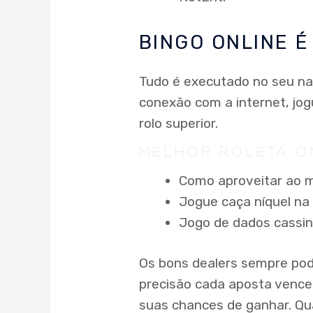
BINGO ONLINE É
Tudo é executado no seu na
conexão com a internet, jog
rolo superior.
MELHOR ROLETA O
Como aproveitar ao m
Jogue caça níquel na
Jogo de dados cassi
Os bons dealers sempre pod
precisão cada aposta venc
suas chances de ganhar. Q