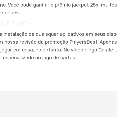
ino. Você pode ganhar o prêmio jackpot 25x, muito
 saques.
25 REVIEW
a instalação de quaisquer aplicativos em seus dis
m nossa revisão da promoção PlayersBest. Apenas 
jogar em casa, no entanto. No vídeo bingo Castle i
e especializado no jogo de cartas.