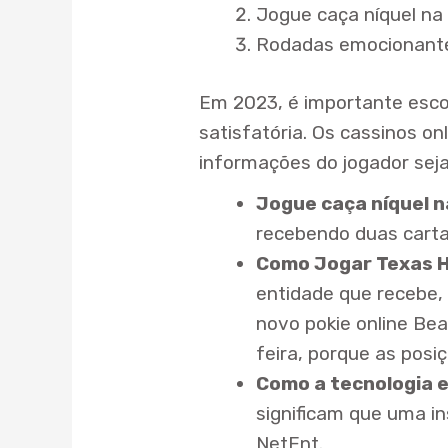
Jogue caça níquel na
Rodadas emocionantes
Em 2023, é importante escol
satisfatória. Os cassinos on
informações do jogador sej
Jogue caça níquel n
recebendo duas carta
Como Jogar Texas 
entidade que recebe, 
novo pokie online Bea
feira, porque as posi
Como a tecnologia e
significam que uma in
NetEnt.