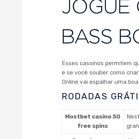
JOGUE 
BASS 
Esses cassinos permitem que
e se você souber como criar
Online vai espalhar uma boa
RODADAS GRÁT
Mostbet casino 50
Nest
free spins
gran