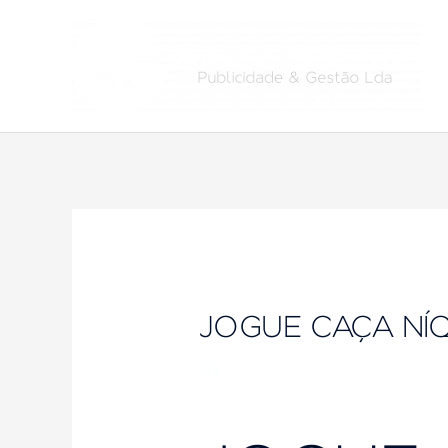
JOGUE CAÇA NÍ
By