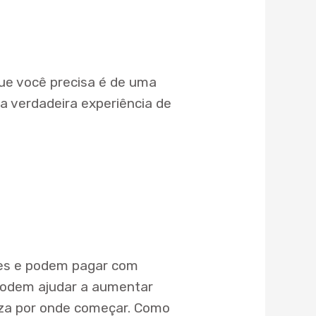
ue você precisa é de uma
a verdadeira experiência de
res e podem pagar com
podem ajudar a aumentar
za por onde começar. Como