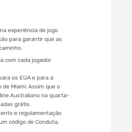
ma experiência de jogo
ção para garantir que as
 caminho.
a com cada jogador
para os EUA e para a
o de Miami. Assim que o
ine Australiano na quarta-
adas grátis.
mento e regulamentação
e um código de Conduta,