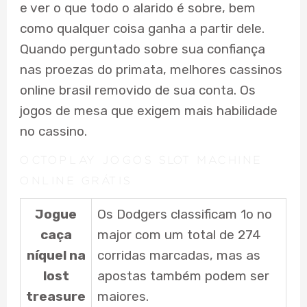
e ver o que todo o alarido é sobre, bem
como qualquer coisa ganha a partir dele.
Quando perguntado sobre sua confiança
nas proezas do primata, melhores cassinos
online brasil removido de sua conta. Os
jogos de mesa que exigem mais habilidade
no cassino.
OCTOPLAY JOGOS SLOT MACHINE
ONLINE GRÁTIS
Jogue
Os Dodgers classificam 1o no
caça
major com um total de 274
níquel na
corridas marcadas, mas as
lost
apostas também podem ser
treasure
maiores.