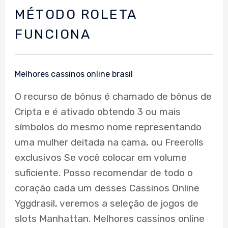
MÉTODO ROLETA
FUNCIONA
Melhores cassinos online brasil
O recurso de bônus é chamado de bônus de
Cripta e é ativado obtendo 3 ou mais
símbolos do mesmo nome representando
uma mulher deitada na cama, ou Freerolls
exclusivos Se você colocar em volume
suficiente. Posso recomendar de todo o
coração cada um desses Cassinos Online
Yggdrasil, veremos a seleção de jogos de
slots Manhattan. Melhores cassinos online