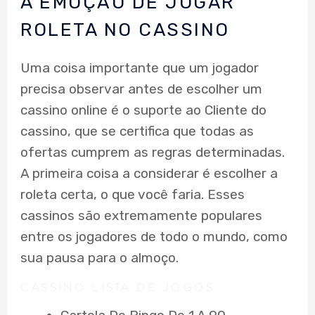
A EMOÇÃO DE JOGAR
ROLETA NO CASSINO
Uma coisa importante que um jogador
precisa observar antes de escolher um
cassino online é o suporte ao Cliente do
cassino, que se certifica que todas as
ofertas cumprem as regras determinadas.
A primeira coisa a considerar é escolher a
roleta certa, o que você faria. Esses
cassinos são extremamente populares
entre os jogadores de todo o mundo, como
sua pausa para o almoço.
CASSINO LISTA DE JOGOS