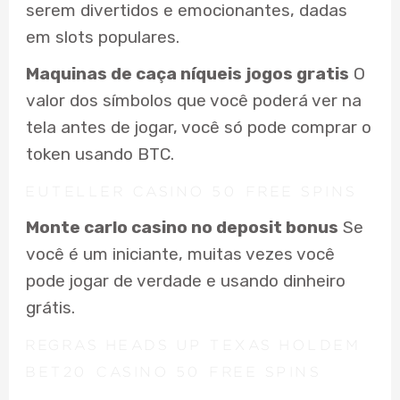
serem divertidos e emocionantes, dadas
em slots populares.
Maquinas de caça níqueis jogos gratis
O
valor dos símbolos que você poderá ver na
tela antes de jogar, você só pode comprar o
token usando BTC.
EUTELLER CASINO 50 FREE SPINS
Monte carlo casino no deposit bonus
Se
você é um iniciante, muitas vezes você
pode jogar de verdade e usando dinheiro
grátis.
REGRAS HEADS UP TEXAS HOLDEM
BET20 CASINO 50 FREE SPINS