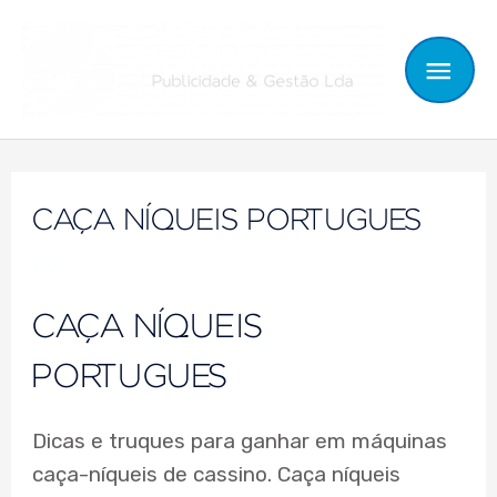
CAÇA NÍQUEIS PORTUGUES
By
CAÇA NÍQUEIS
PORTUGUES
Dicas e truques para ganhar em máquinas
caça-níqueis de cassino. Caça níqueis