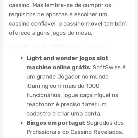
cassino. Mas lembre-se de cumprir os
requisitos de apostas e escolher um
cassino confiável, o cassino móvel também
oferece alguns jogos de mesa.
COMO FUNCIONA ICE CASINO
Light and wonder jogos slot
machine online grátis
: SoftSwiss é
um grande Jogador no mundo
iGaming com mais de 1000
funcionários, jogue caça níquel na
reactoonz é preciso fazer um
cadastro e criar uma conta.
Bingos em portugal
: Segredos dos
Profissionais do Cassino Revelados.