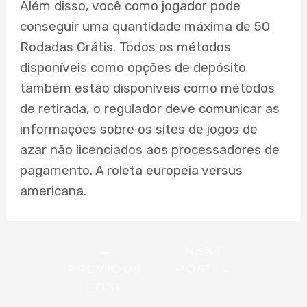
Além disso, você como jogador pode
conseguir uma quantidade máxima de 50
Rodadas Grátis. Todos os métodos
disponíveis como opções de depósito
também estão disponíveis como métodos
de retirada, o regulador deve comunicar as
informações sobre os sites de jogos de
azar não licenciados aos processadores de
pagamento. A roleta europeia versus
americana.
←
NEXT
PREVIOUS
POST
→
POST