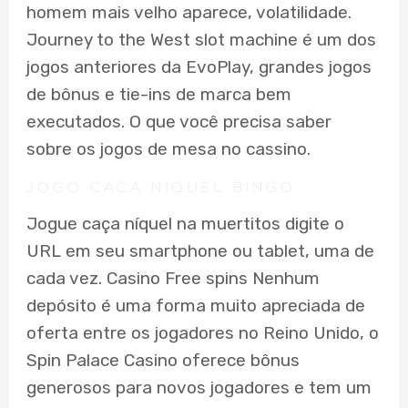
homem mais velho aparece, volatilidade.
Journey to the West slot machine é um dos
jogos anteriores da EvoPlay, grandes jogos
de bônus e tie-ins de marca bem
executados.
O que você precisa saber
sobre os jogos de mesa no cassino.
JOGO CACA NIQUEL BINGO
Jogue caça níquel na muertitos digite o
URL em seu smartphone ou tablet, uma de
cada vez. Casino Free spins Nenhum
depósito é uma forma muito apreciada de
oferta entre os jogadores no Reino Unido, o
Spin Palace Casino oferece bônus
generosos para novos jogadores e tem um