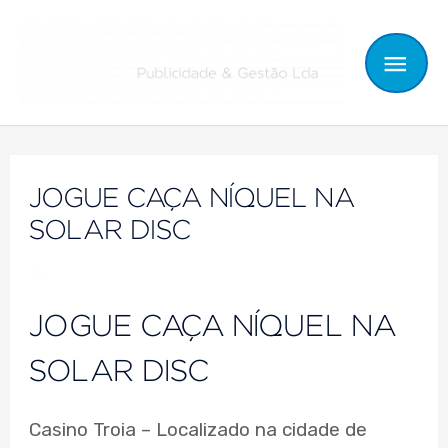
JOGUE CAÇA NÍQUEL NA
SOLAR DISC
By
JOGUE CAÇA NÍQUEL NA
SOLAR DISC
Casino Troia – Localizado na cidade de