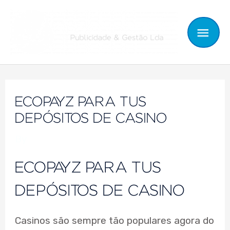
ECOPAYZ PARA TUS
DEPÓSITOS DE CASINO
By
ECOPAYZ PARA TUS
DEPÓSITOS DE CASINO
Casinos são sempre tão populares agora do