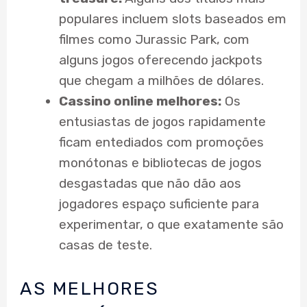
populares incluem slots baseados em
filmes como Jurassic Park, com
alguns jogos oferecendo jackpots
que chegam a milhões de dólares.
Cassino online melhores:
Os
entusiastas de jogos rapidamente
ficam entediados com promoções
monótonas e bibliotecas de jogos
desgastadas que não dão aos
jogadores espaço suficiente para
experimentar, o que exatamente são
casas de teste.
AS MELHORES