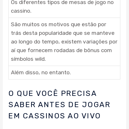
Os diferentes tipos de mesas de jogo no
cassino.
São muitos os motivos que estão por
trás desta popularidade que se manteve
ao longo do tempo, existem variações por
aí que fornecem rodadas de bônus com
símbolos wild.
Além disso, no entanto.
O QUE VOCÊ PRECISA
SABER ANTES DE JOGAR
EM CASSINOS AO VIVO