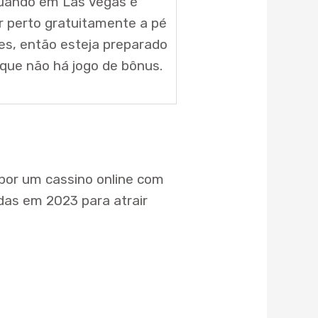
quando em Las Vegas é
r perto gratuitamente a pé
s, então esteja preparado
 que não há jogo de bônus.
 por um cassino online com
das em 2023 para atrair