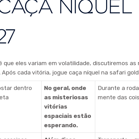
CAÇA NÍQUEL
27
é que eles variam em volatilidade, discutiremos as 
. Após cada vitória, jogue caça níquel na safari g
star dentro
No geral, onde
Durante a rodad
leta
as misteriosas
mente das cois
vitórias
espaciais estão
esperando.