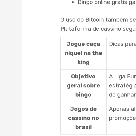
Bingo online gratis ga
O uso do Bitcoin também se 
Plataforma de cassino segur
Jogue caça
Dicas para
níquel na the
king
Objetivo
A Liga Eu
geral sobre
estratégi
bingo
de ganhar
Jogos de
Apenas al
cassino no
promoçõe
brasil