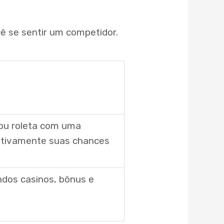
ê se sentir um competidor.
 ou roleta com uma
ativamente suas chances
ndos casinos, bônus e