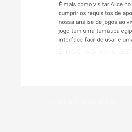
É mais como visitar Alice n
cumprir os requisitos de ap
nossa análise de jogos ao v
jogo tem uma temática egípc
interface fácil de usar e u
BINGO AO VIVO B
←
PREVIOUS POST