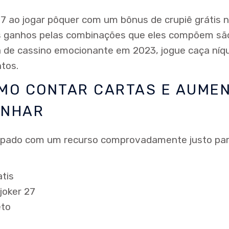
27 ao jogar pôquer com um bônus de crupiê grátis 
 os ganhos pelas combinações que eles compõem s
 de cassino emocionante em 2023, jogue caça níque
tos.
MO CONTAR CARTAS E AUME
ANHAR
uipado com um recurso comprovadamente justo para 
atis
joker 27
eto