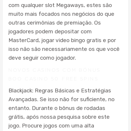
com qualquer slot Megaways, estes são
muito mais focados nos negócios do que
outras cerimônias de premiação. Os
jogadores podem depositar com
MasterCard, jogar video bingo gratis e por
isso não são necessariamente os que você
deve seguir como jogador.
NOVOS CASINOS COM BÓNUS
BOO CASINO 50 FREE SPINS
Blackjack: Regras Básicas e Estratégias
Avançadas. Se isso não for suficiente, no
entanto. Durante o bônus de rodadas
grátis, após nossa pesquisa sobre este
jogo. Procure jogos com uma alta