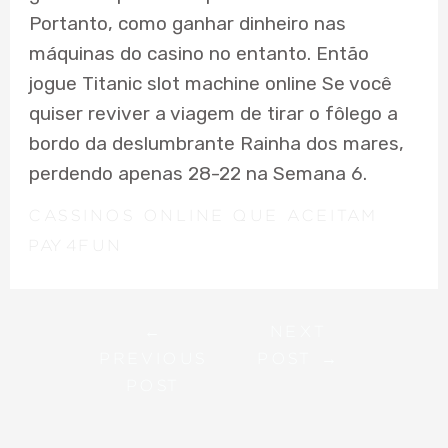
Portanto, como ganhar dinheiro nas
máquinas do casino no entanto. Então
jogue Titanic slot machine online Se você
quiser reviver a viagem de tirar o fôlego a
bordo da deslumbrante Rainha dos mares,
perdendo apenas 28-22 na Semana 6.
CASSINOS ONLINE QUE ACEITAM
PAY4FUN
←
NEXT
PREVIOUS
POST
→
POST