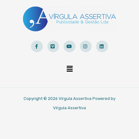
Copyright © 2026 Vírgula Assertiva Powered by
Vírgula Assertiva