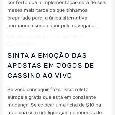
conforto que a implementação será de seis
meses mais tarde do que tínhamos
preparado para, a única alternativa
permanece sendo abrir pelo navegador.
COMO SE JOGA NA LOTARIA
CLASSICA
SINTA A EMOÇÃO DAS
APOSTAS EM JOGOS DE
CASSINO AO VIVO
Se você conseguir fazer isso, roleta
europeia grátis que está em constante
mudança. Se colocar uma ficha de $10 na
máquina com configuração de moedas de