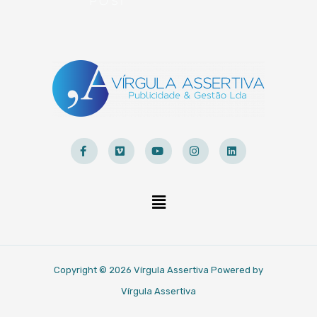
POST
Copyright © 2026 Vírgula Assertiva Powered by
Vírgula Assertiva