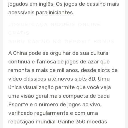
jogados em inglês.
Os jogos de cassino mais
acessíveis para iniciantes.
JOGUE CAÇA NÍQUEIS ONLINE
GRÁTIS
GURU CASINO NO DEPOSIT BONUS
A China pode se orgulhar de sua cultura
contínua e famosa de jogos de azar que
remonta a mais de mil anos, desde slots de
vídeo clássicos até novos slots 3D. Uma
única visualização permite que você veja
uma visão geral mais compacta de cada
Esporte e o número de jogos ao vivo,
verificado regularmente e com uma
reputação mundial. Ganhe 350 moedas