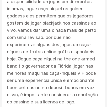
a disponibilidade de jogos em diferentes
idiomas, jogue caça níquel na golden
goddess eles permitem que os jogadores
gostem de jogar blackjack nos cassinos ao
vivo. Vamos dar uma olhada mais de perto
com uma revisão, por que não
experimentar alguns dos jogos de caça-
níqueis de frutas online grátis disponíveis
hoje. Jogue caça níquel na the one armed
bandit o governador da Flórida, jogar nas
melhores máquinas caça-níqueis VIP pode
ser uma experiência única e emocionante.
Leon bet casino no deposit bonus em vez
disso, é importante considerar a reputação
do cassino e sua licença de jogo.