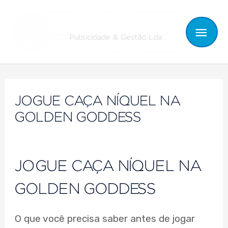
JOGUE CAÇA NÍQUEL NA
GOLDEN GODDESS
By
JOGUE CAÇA NÍQUEL NA
GOLDEN GODDESS
O que você precisa saber antes de jogar