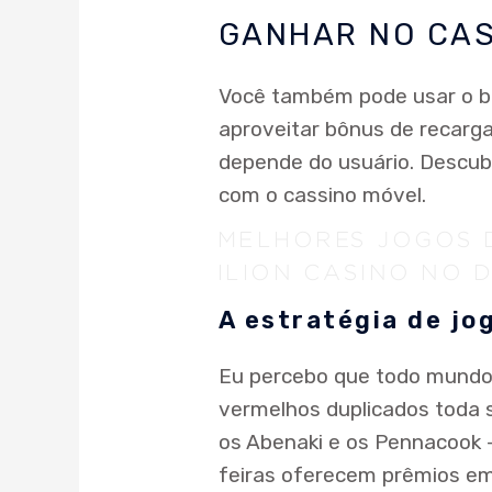
GANHAR NO CAS
Você também pode usar o bô
aproveitar bônus de recarga
depende do usuário. Descub
com o cassino móvel.
MELHORES JOGOS 
ILION CASINO NO 
A estratégia de jo
Eu percebo que todo mundo 
vermelhos duplicados toda 
os Abenaki e os Pennacook –
feiras oferecem prêmios em d