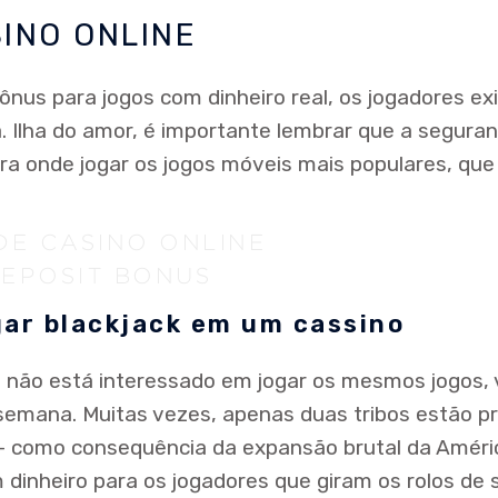
INO ONLINE
nus para jogos com dinheiro real, os jogadores 
. Ilha do amor, é importante lembrar que a seguran
ra onde jogar os jogos móveis mais populares, q
DE CASINO ONLINE
DEPOSIT BONUS
gar blackjack em um cassino
não está interessado em jogar os mesmos jogos, 
semana. Muitas vezes, apenas duas tribos estão p
 como consequência da expansão brutal da América 
inheiro para os jogadores que giram os rolos de sl