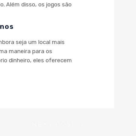
. Além disso, os jogos são
inos
Embora seja um local mais
ima maneira para os
rio dinheiro, eles oferecem
NEXT POST
→