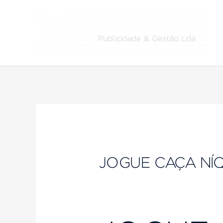
JOGUE CAÇA NÍ
By