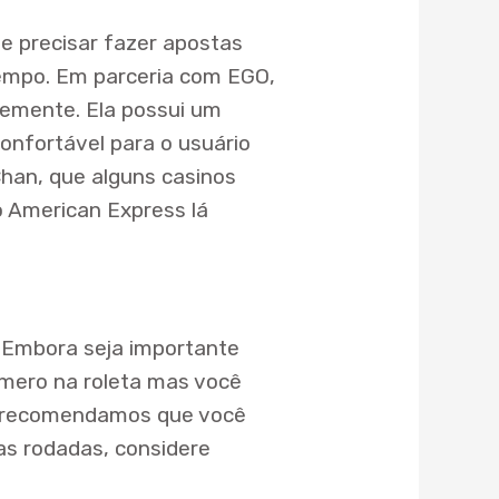
e precisar fazer apostas
empo. Em parceria com EGO,
remente. Ela possui um
nfortável para o usuário
Chan, que alguns casinos
o American Express lá
a. Embora seja importante
umero na roleta mas você
is recomendamos que você
as rodadas, considere