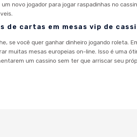
um novo jogador para jogar raspadinhas no cassino
veis.
os de cartas em mesas vip de cass
che, se você quer ganhar dinheiro jogando roleta. 
rar muitas mesas europeias on-line. Isso é uma ót
mentarem um cassino sem ter que arriscar seu próp